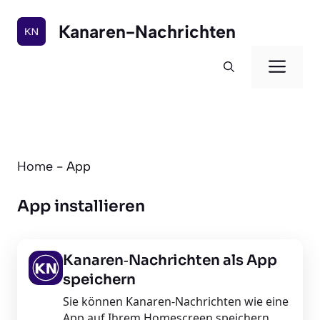
Zum
Inhalt
Kanaren-Nachrichten
springen
Men
Home
-
App
App installieren
Kanaren‑Nachrichten als App
speichern
Sie können Kanaren‑Nachrichten wie eine
App auf Ihrem Homescreen speichern.