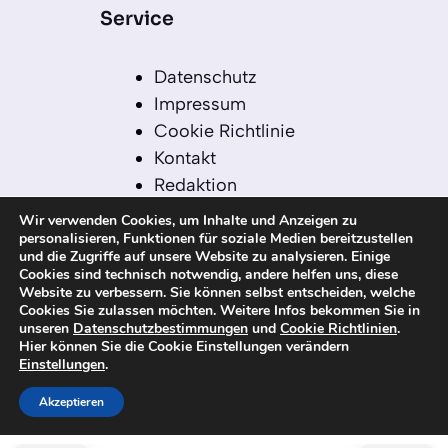
Service
Datenschutz
Impressum
Cookie Richtlinie
Kontakt
Redaktion
Redaktionelle Leitlinien
Wir verwenden Cookies, um Inhalte und Anzeigen zu
Sitemap
personalisieren, Funktionen für soziale Medien bereitzustellen
und die Zugriffe auf unsere Website zu analysieren. Einige
Einsatz von KI in der
Cookies sind technisch notwendig, andere helfen uns, diese
Redaktion
Website zu verbessern. Sie können selbst entscheiden, welche
Cookies Sie zulassen möchten. Weitere Infos bekommen Sie in
unseren
Datenschutzbestimmungen
und
Cookie Richtlinien
.
Hier können Sie die Cookie Einstellungen verändern
Einstellungen
.
© 2026 kanaren-nachrichten.com – Alle
Rechte vorbehalten
Akzeptieren