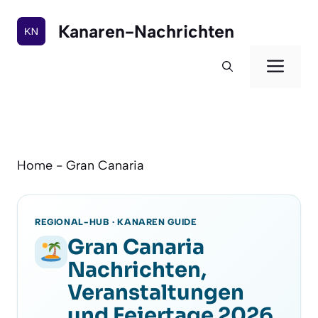
Zum
Inhalt
Kanaren-Nachrichten
springen
Men
Home
-
Gran Canaria
REGIONAL-HUB · KANAREN GUIDE
Gran Canaria
Nachrichten,
Veranstaltungen
und Feiertage 2026