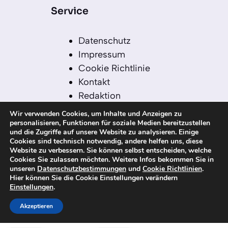
Service
Datenschutz
Impressum
Cookie Richtlinie
Kontakt
Redaktion
Redaktionelle Leitlinien
Wir verwenden Cookies, um Inhalte und Anzeigen zu
Sitemap
personalisieren, Funktionen für soziale Medien bereitzustellen
und die Zugriffe auf unsere Website zu analysieren. Einige
Einsatz von KI in der
Cookies sind technisch notwendig, andere helfen uns, diese
Redaktion
Website zu verbessern. Sie können selbst entscheiden, welche
Cookies Sie zulassen möchten. Weitere Infos bekommen Sie in
unseren
Datenschutzbestimmungen
und
Cookie Richtlinien
.
Hier können Sie die Cookie Einstellungen verändern
Einstellungen
.
© 2026 kanaren-nachrichten.com – Alle
Rechte vorbehalten
Akzeptieren