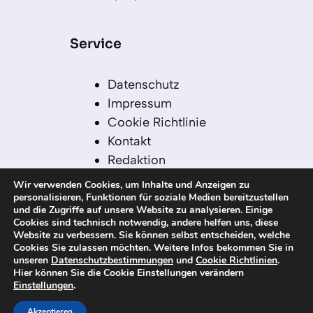
Service
Datenschutz
Impressum
Cookie Richtlinie
Kontakt
Redaktion
Redaktionelle Leitlinien
Wir verwenden Cookies, um Inhalte und Anzeigen zu
Sitemap
personalisieren, Funktionen für soziale Medien bereitzustellen
und die Zugriffe auf unsere Website zu analysieren. Einige
Einsatz von KI in der
Cookies sind technisch notwendig, andere helfen uns, diese
Redaktion
Website zu verbessern. Sie können selbst entscheiden, welche
Cookies Sie zulassen möchten. Weitere Infos bekommen Sie in
unseren
Datenschutzbestimmungen
und
Cookie Richtlinien
.
Hier können Sie die Cookie Einstellungen verändern
Einstellungen
.
© 2026 kanaren-nachrichten.com – Alle
Rechte vorbehalten
Akzeptieren