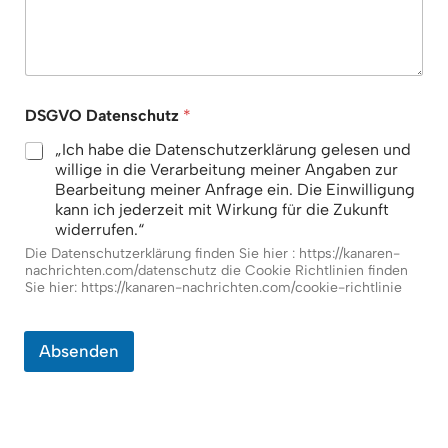
a
n
a
r
e
n
DSGVO Datenschutz
*
w
e
„Ich habe die Datenschutzerklärung gelesen und
i
willige in die Verarbeitung meiner Angaben zur
t
Bearbeitung meiner Anfrage ein. Die Einwilligung
N
kann ich jederzeit mit Wirkung für die Zukunft
a
widerrufen.“
m
Die Datenschutzerklärung finden Sie hier : https://kanaren-
e
nachrichten.com/datenschutz die Cookie Richtlinien finden
Sie hier: https://kanaren-nachrichten.com/cookie-richtlinie
Absenden