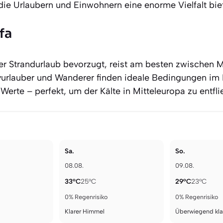
die Urlaubern und Einwohnern eine enorme Vielfalt bie
fa
. Wer Strandurlaub bevorzugt, reist am besten zwische
vurlauber und Wanderer finden ideale Bedingungen im F
erte – perfekt, um der Kälte in Mitteleuropa zu entfli
Sa.
So.
08.08.
09.08.
33°C
25°C
29°C
23°C
0% Regenrisiko
0% Regenrisiko
Klarer Himmel
Überwiegend kla