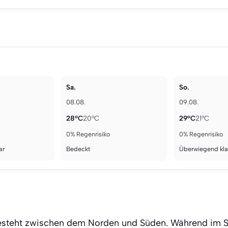
Sa.
So.
08.08.
09.08.
28°C
20°C
29°C
21°C
0% Regenrisiko
0% Regenrisiko
ar
Bedeckt
Überwiegend kla
 besteht zwischen dem Norden und Süden. Während im S