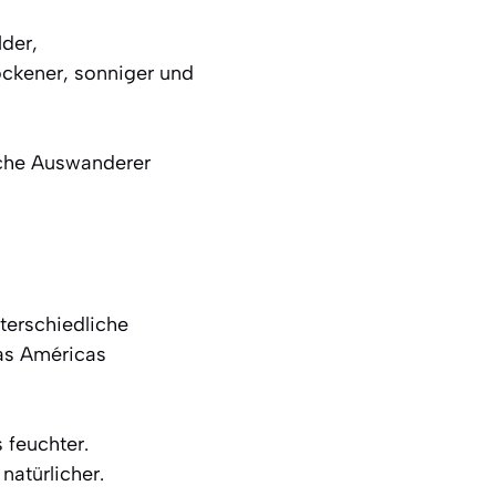
lder,
ockener, sonniger und
nche Auswanderer
terschiedliche
las Américas
 feuchter.
atürlicher.