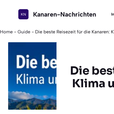
Zum
Inhalt
Kanaren-Nachrichten
I
springen
Home
-
Guide
-
Die beste Reisezeit für die Kanaren: 
Die bes
Klima u