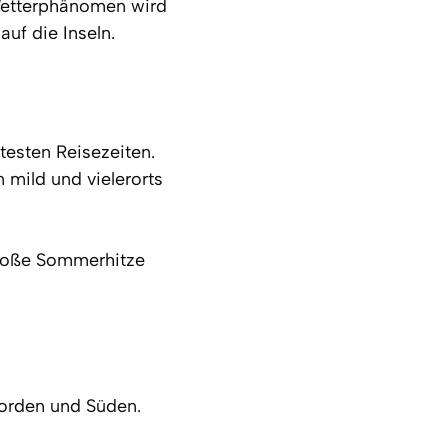
 Wetterphänomen wird
uf die Inseln.
esten Reisezeiten.
mild und vielerorts
große Sommerhitze
Norden und Süden.