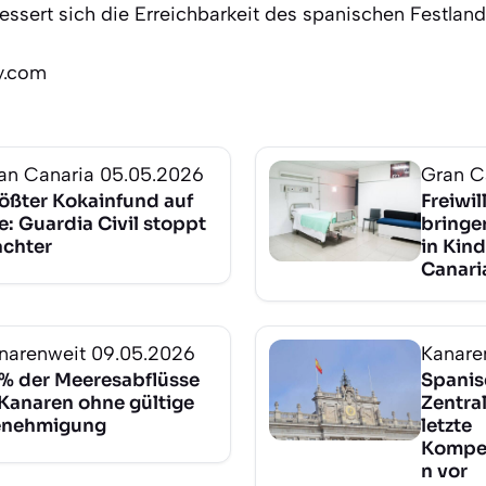
ssert sich die Erreichbarkeit des spanischen Festland
ly.com
an Canaria
05.05.2026
Gran C
ößter Kokainfund auf
Freiwil
e: Guardia Civil stoppt
bringe
achter
in Kind
Canari
narenweit
09.05.2026
Kanare
% der Meeresabflüsse
Spanis
 Kanaren ohne gültige
Zentra
nehmigung
letzte
Kompe
n vor