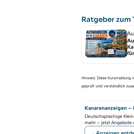
Ratgeber zum
Au
Au
Ka
fü
Hinweis: Diese Kurzmeldung wu
geprüft und verständlich zu
Kanarenanzeigen – K
Deutschsprachige Klein
mehr – jetzt Angebote 
→ Anzeigen entd