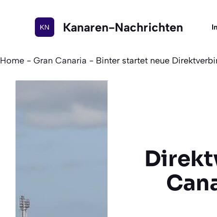
Zum
Inhalt
Kanaren-Nachrichten
I
springen
Home
-
Gran Canaria
-
Binter startet neue Direktver
Direkt
Cana