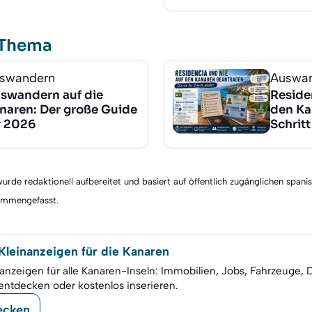
 Thema
swandern
Auswa
swandern auf die
Reside
naren: Der große Guide
den Ka
r 2026
Schritt
rde redaktionell aufbereitet und basiert auf öffentlich zugänglichen spani
sammengefasst.
leinanzeigen für die Kanaren
anzeigen für alle Kanaren-Inseln: Immobilien, Jobs, Fahrzeuge, 
entdecken oder kostenlos inserieren.
ecken