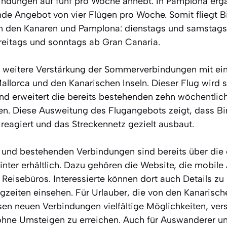
ndungen auf fünf pro Woche anhebt. In Pamplona ergän
nde Angebot von vier Flügen pro Woche. Somit fliegt Bi
n den Kanaren und Pamplona: dienstags und samstags 
reitags und sonntags ab Gran Canaria.
ne weitere Verstärkung der Sommerverbindungen mit ein
llorca und den Kanarischen Inseln. Dieser Flug wird 
nd erweitert die bereits bestehenden zehn wöchentli
en. Diese Ausweitung des Flugangebots zeigt, dass Bin
reagiert und das Streckennetz gezielt ausbaut.
n und bestehenden Verbindungen sind bereits über die o
nter erhältlich. Dazu gehören die Website, die mobile 
Reisebüros. Interessierte können dort auch Details zu 
zeiten einsehen. Für Urlauber, die von den Kanarische
esen neuen Verbindungen vielfältige Möglichkeiten, ve
ohne Umsteigen zu erreichen. Auch für Auswanderer u