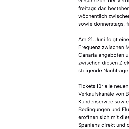
Gesamtzahl der Verbi
freitags das bestehe
wöchentlich zwische
sowie donnerstags, f
Am 21. Juni folgt ei
Frequenz zwischen Ma
Canaria angeboten u
zwischen diesen Ziel
steigende Nachfrage 
Tickets für alle neue
Verkaufskanäle von Bi
Kundenservice sowie 
Bedingungen und Flug
eröffnen sich mit di
Spaniens direkt und 