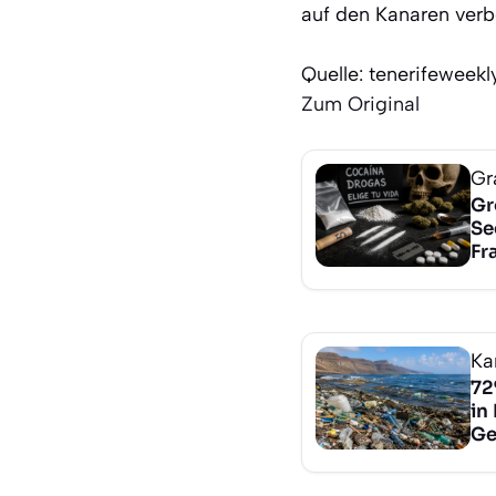
auf den Kanaren verbe
Quelle: tenerifeweek
Zum Original
Gr
Gr
Se
Fr
Ka
72
in
Ge