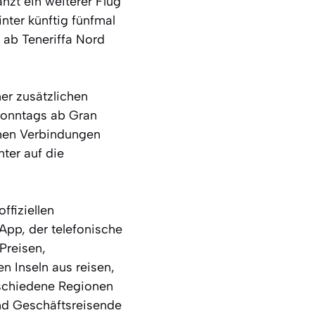
zt ein weiterer Flug
nter künftig fünfmal
ab Teneriffa Nord
er zusätzlichen
sonntags ab Gran
chen Verbindungen
ter auf die
ffiziellen
App, der telefonische
Preisen,
n Inseln aus reisen,
rschiedene Regionen
nd Geschäftsreisende