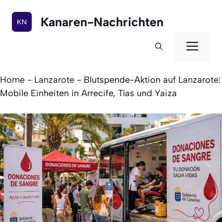
Zum
Inhalt
Kanaren-Nachrichten
springen
Men
Home
-
Lanzarote
-
Blutspende-Aktion auf Lanzarote:
Mobile Einheiten in Arrecife, Tías und Yaiza