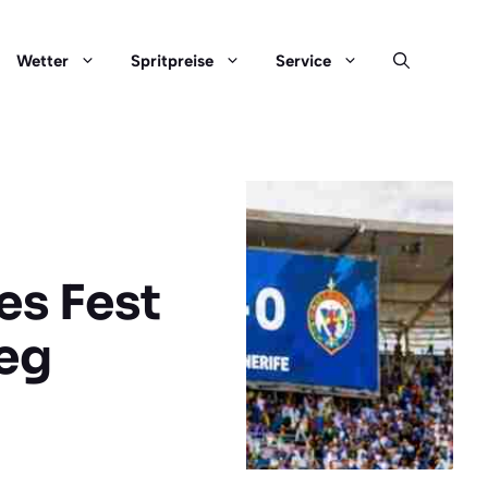
Wetter
Spritpreise
Service
es Fest
eg