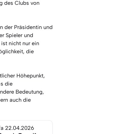
lg des Clubs von
on der Präsidentin und
er Spieler und
st nicht nur ein
glichkeit, die
rtlicher Höhepunkt,
as die
ondere Bedeutung,
dern auch die
fa
22.04.2026