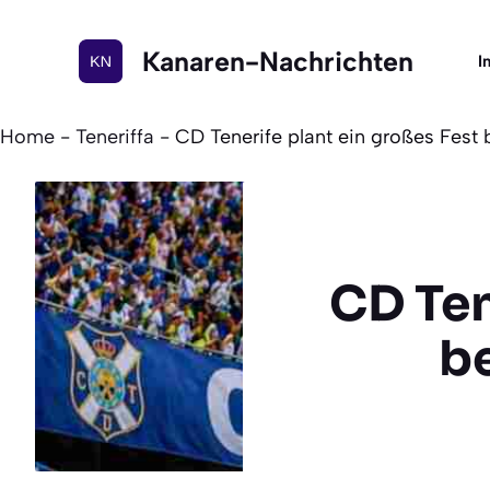
Zum
Inhalt
Kanaren-Nachrichten
I
springen
Home
-
Teneriffa
-
CD Tenerife plant ein großes Fest
CD Ten
b