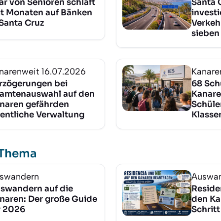
ar von Senioren schläft
Santa 
it Monaten auf Bänken
investi
 Santa Cruz
Verkeh
sieben 
narenweit
16.07.2026
Kanare
rzögerungen bei
68 Sch
amtenauswahl auf den
Kanar
naren gefährden
Schüle
fentliche Verwaltung
Klasse
 Thema
swandern
Auswa
swandern auf die
Reside
naren: Der große Guide
den Ka
r 2026
Schritt