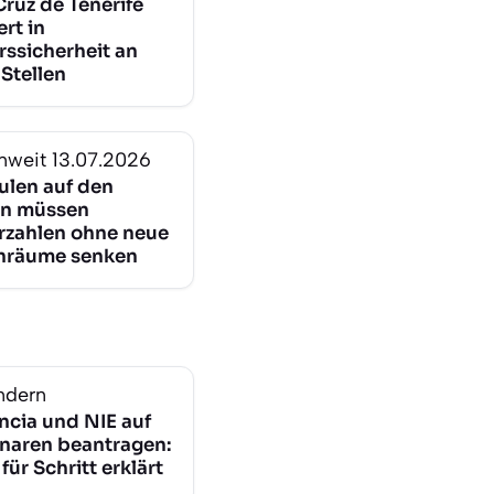
Cruz de Tenerife
ert in
rssicherheit an
Stellen
nweit
13.07.2026
ulen auf den
en müssen
rzahlen ohne neue
nräume senken
ndern
ncia und NIE auf
naren beantragen:
 für Schritt erklärt