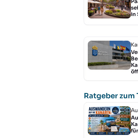
Pa
se
in
Ka
Ve
Be
Ka
öf
Ratgeber zum
Au
Au
Ka
fü