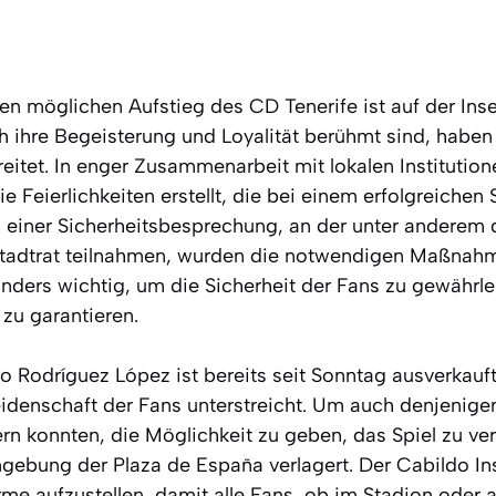
en möglichen Aufstieg des CD Tenerife ist auf der Inse
h ihre Begeisterung und Loyalität berühmt sind, haben 
eitet. In enger Zusammenarbeit mit lokalen Institutio
 die Feierlichkeiten erstellt, die bei einem erfolgreichen
ei einer Sicherheitsbesprechung, an der unter anderem 
Stadtrat teilnahmen, wurden die notwendigen Maßnahm
onders wichtig, um die Sicherheit der Fans zu gewährle
zu garantieren.
o Rodríguez López ist bereits seit Sonntag ausverkauf
idenschaft der Fans unterstreicht. Um auch denjenigen
tern konnten, die Möglichkeit zu geben, das Spiel zu ve
ebung der Plaza de España verlagert. Der Cabildo Ins
rme aufzustellen, damit alle Fans, ob im Stadion oder 