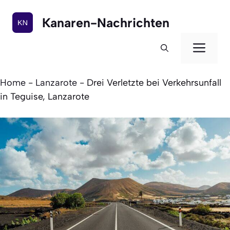
Zum
Inhalt
Kanaren-Nachrichten
springen
Men
Home
-
Lanzarote
-
Drei Verletzte bei Verkehrsunfall
in Teguise, Lanzarote