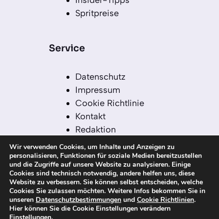
Insider-Tipps
Spritpreise
Service
Datenschutz
Impressum
Cookie Richtlinie
Kontakt
Redaktion
Redaktionelle Leitlinien
Wir verwenden Cookies, um Inhalte und Anzeigen zu
Sitemap
personalisieren, Funktionen für soziale Medien bereitzustellen
und die Zugriffe auf unsere Website zu analysieren. Einige
Einsatz von KI in der
Cookies sind technisch notwendig, andere helfen uns, diese
Redaktion
Website zu verbessern. Sie können selbst entscheiden, welche
Cookies Sie zulassen möchten. Weitere Infos bekommen Sie in
unseren
Datenschutzbestimmungen
und
Cookie Richtlinien
.
Hier können Sie die Cookie Einstellungen verändern
Einstellungen
.
© 2026 kanaren-nachrichten.com – Alle