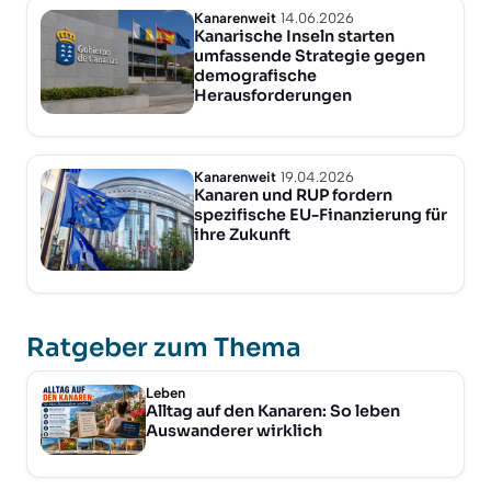
Kanarenweit
14.06.2026
Kanarische Inseln starten
umfassende Strategie gegen
demografische
Herausforderungen
Kanarenweit
19.04.2026
Kanaren und RUP fordern
spezifische EU-Finanzierung für
ihre Zukunft
Ratgeber zum Thema
Leben
Alltag auf den Kanaren: So leben
Auswanderer wirklich