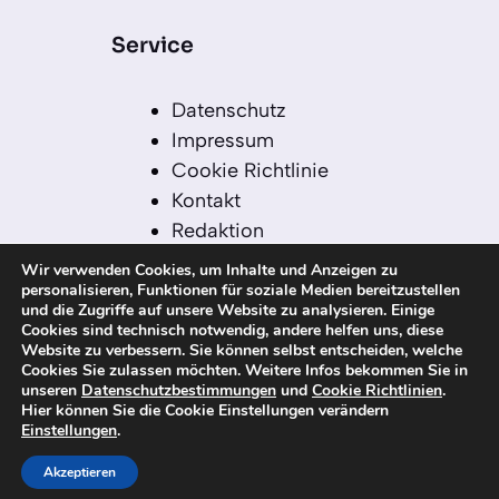
Service
Datenschutz
Impressum
Cookie Richtlinie
Kontakt
Redaktion
Redaktionelle Leitlinien
Wir verwenden Cookies, um Inhalte und Anzeigen zu
Sitemap
personalisieren, Funktionen für soziale Medien bereitzustellen
und die Zugriffe auf unsere Website zu analysieren. Einige
Einsatz von KI in der
Cookies sind technisch notwendig, andere helfen uns, diese
Redaktion
Website zu verbessern. Sie können selbst entscheiden, welche
Cookies Sie zulassen möchten. Weitere Infos bekommen Sie in
unseren
Datenschutzbestimmungen
und
Cookie Richtlinien
.
Hier können Sie die Cookie Einstellungen verändern
Einstellungen
.
© 2026 kanaren-nachrichten.com – Alle
Rechte vorbehalten
Akzeptieren