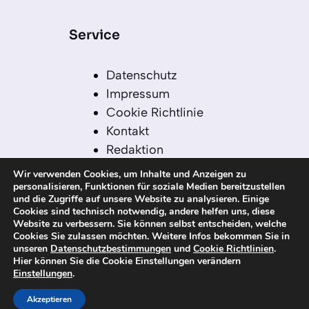
Service
Datenschutz
Impressum
Cookie Richtlinie
Kontakt
Redaktion
Redaktionelle Leitlinien
Wir verwenden Cookies, um Inhalte und Anzeigen zu
Sitemap
personalisieren, Funktionen für soziale Medien bereitzustellen
und die Zugriffe auf unsere Website zu analysieren. Einige
Einsatz von KI in der
Cookies sind technisch notwendig, andere helfen uns, diese
Redaktion
Website zu verbessern. Sie können selbst entscheiden, welche
Cookies Sie zulassen möchten. Weitere Infos bekommen Sie in
unseren
Datenschutzbestimmungen
und
Cookie Richtlinien
.
Hier können Sie die Cookie Einstellungen verändern
Einstellungen
.
© 2026 kanaren-nachrichten.com – Alle
Rechte vorbehalten
Akzeptieren