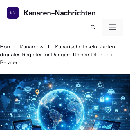
Zum
Inhalt
Kanaren-Nachrichten
springen
Men
Home
-
Kanarenweit
-
Kanarische Inseln starten
digitales Register für Düngemittelhersteller und
Berater