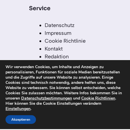
Service
Datenschutz
Impressum
Cookie Richtlinie
Kontakt
Redaktion
Redaktionelle Leitlinien
Wir verwenden Cookies, um Inhalte und Anzeigen zu
Sitemap
personalisieren, Funktionen für soziale Medien bereitzustellen
und die Zugriffe auf unsere Website zu analysieren. Einige
Einsatz von KI in der
Cookies sind technisch notwendig, andere helfen uns, diese
Redaktion
Website zu verbessern. Sie können selbst entscheiden, welche
Cookies Sie zulassen möchten. Weitere Infos bekommen Sie in
unseren
Datenschutzbestimmungen
und
Cookie Richtlinien
.
Hier können Sie die Cookie Einstellungen verändern
Einstellungen
.
© 2026 kanaren-nachrichten.com – Alle
Rechte vorbehalten
Akzeptieren