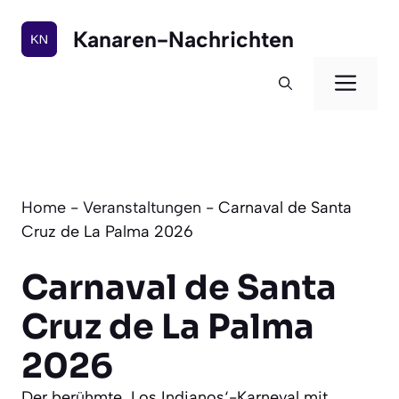
Zum
Inhalt
Kanaren-Nachrichten
springen
Men
Home
-
Veranstaltungen
-
Carnaval de Santa
Cruz de La Palma 2026
Carnaval de Santa
Cruz de La Palma
2026
Der berühmte ‚Los Indianos‘-Karneval mit