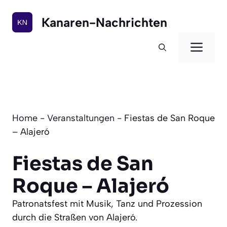
Zum
Inhalt
Kanaren-Nachrichten
springen
Men
Home
-
Veranstaltungen
-
Fiestas de San Roque
– Alajeró
Fiestas de San
Roque – Alajeró
Patronatsfest mit Musik, Tanz und Prozession
durch die Straßen von Alajeró.