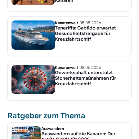
Kanaren
Kanarenweit
05.05.2026
Teneriffa: Cabildo erwartet
Gesundheitsfreigabe für
Kreuzfahrtschiff
Kanarenweit
08.05.2026
Gewerkschaft unterstützt
Sicherheitsmaßnahmen für
Kreuzfahrtschiff
Ratgeber zum Thema
Auswandern
Auswandern auf die Kanaren: Der