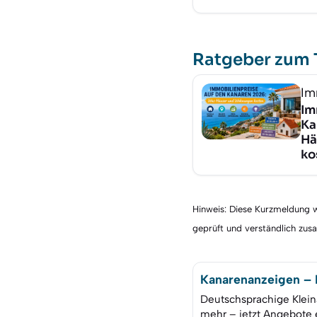
Ratgeber zum
Im
Im
Ka
Hä
ko
Hinweis: Diese Kurzmeldung wu
geprüft und verständlich zu
Kanarenanzeigen – K
Deutschsprachige Klein
mehr – jetzt Angebote 