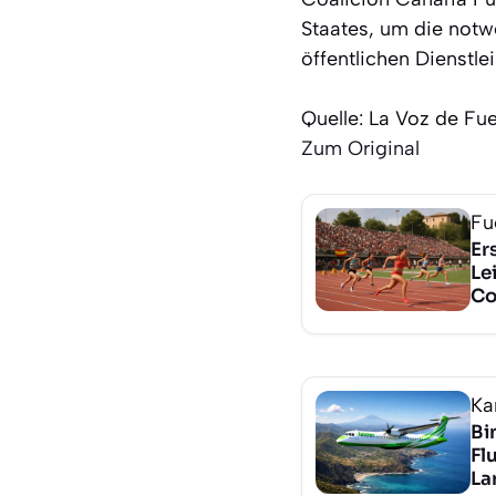
Staates, um die notw
öffentlichen Dienstle
Quelle: La Voz de Fu
Zum Original
Fu
Er
Le
Co
Ka
Bi
Fl
La