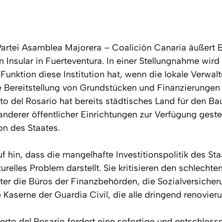
 Partei Asamblea Majorera – Coalición Canaria äußert 
on Insular in Fuerteventura. In einer Stellungnahme wird
unktion diese Institution hat, wenn die lokale Verwal
e Bereitstellung von Grundstücken und Finanzierunge
to del Rosario hat bereits städtisches Land für den Ba
anderer öffentlicher Einrichtungen zur Verfügung geste
n des Staates.
f hin, dass die mangelhafte Investitionspolitik des Staa
turelles Problem darstellt. Sie kritisieren den schlecht
nter die Büros der Finanzbehörden, die Sozialversicher
e Kaserne der Guardia Civil, die alle dringend renovier
erto del Rosario fordert eine sofortige und entschlos