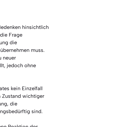
Bedenken hinsichtlich
 die Frage
tung die
n übernehmen muss.
u neuer
llt, jedoch ohne
tes kein Einzelfall
en Zustand wichtiger
ung, die
ungsbedürftig sind.
sene Reaktion des