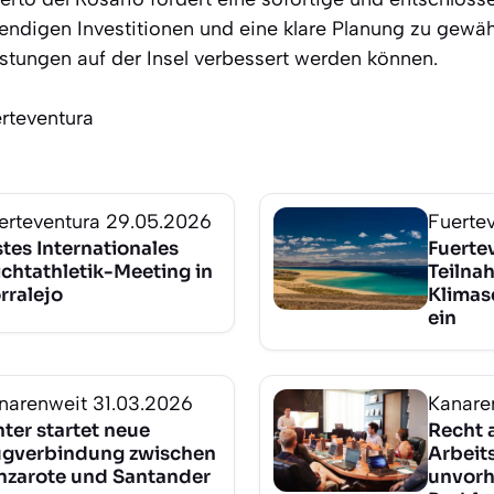
endigen Investitionen und eine klare Planung zu gewäh
istungen auf der Insel verbessert werden können.
erteventura
erteventura
29.05.2026
Fuerte
stes Internationales
Fuertev
ichtathletik-Meeting in
Teilna
rralejo
Klima
ein
narenweit
31.03.2026
Kanare
nter startet neue
Recht a
ugverbindung zwischen
Arbeits
nzarote und Santander
unvor