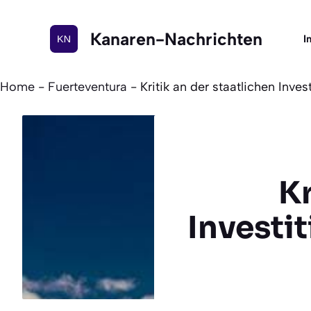
Zum
Inhalt
Kanaren-Nachrichten
I
springen
Home
-
Fuerteventura
-
Kritik an der staatlichen Inves
Kr
Investi