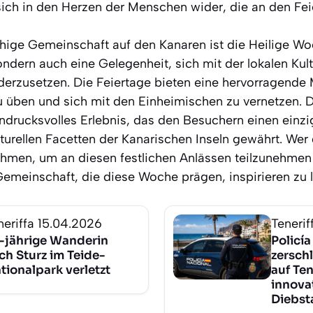
ich in den Herzen der Menschen wider, die an den Fei
hige Gemeinschaft auf den Kanaren ist die Heilige Woc
ndern auch eine Gelegenheit, sich mit der lokalen Kul
derzusetzen. Die Feiertage bieten eine hervorragende 
 üben und sich mit den Einheimischen zu vernetzen. Di
ndrucksvolles Erlebnis, das den Besuchern einen einzig
lturellen Facetten der Kanarischen Inseln gewährt. Wer 
 nehmen, um an diesen festlichen Anlässen teilzunehmen
 Gemeinschaft, die diese Woche prägen, inspirieren zu 
neriffa
15.04.2026
Tenerif
-jährige Wanderin
Policí
ch Sturz im Teide-
zersch
tionalpark verletzt
auf Ten
innova
Diebst