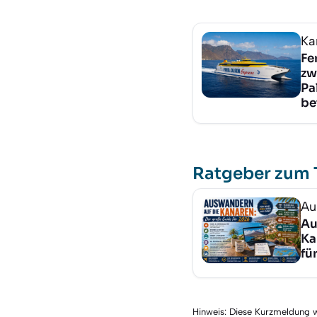
Ka
Fe
zw
Pa
be
Ratgeber zum
Au
Au
Ka
fü
Hinweis: Diese Kurzmeldung wu