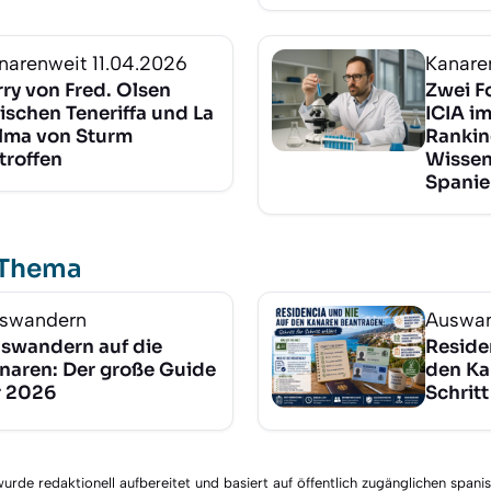
narenweit
11.04.2026
Kanare
rry von Fred. Olsen
Zwei F
ischen Teneriffa und La
ICIA i
lma von Sturm
Rankin
troffen
Wissen
Spanie
 Thema
swandern
Auswa
swandern auf die
Reside
naren: Der große Guide
den Ka
r 2026
Schritt
rde redaktionell aufbereitet und basiert auf öffentlich zugänglichen spani