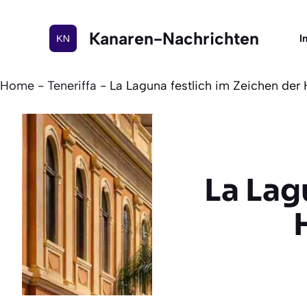
Zum
Inhalt
Kanaren-Nachrichten
I
springen
Home
-
Teneriffa
-
La Laguna festlich im Zeichen der
La Lag