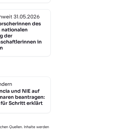
nweit
31.05.2026
orscherinnen des
m nationalen
g der
schaftlerinnen in
n
ndern
ncia und NIE auf
naren beantragen:
 für Schritt erklärt
schen Quellen. Inhalte werden