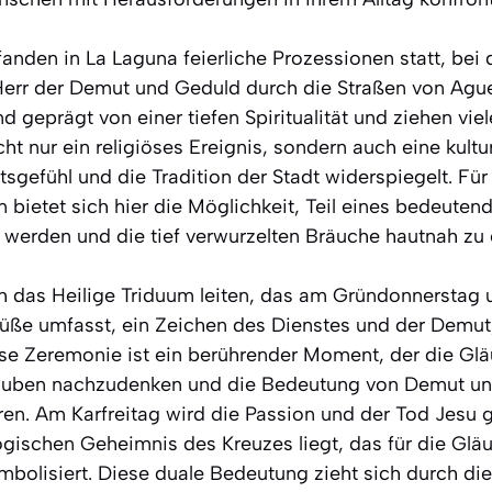
nden in La Laguna feierliche Prozessionen statt, bei 
err der Demut und Geduld durch die Straßen von Agu
 geprägt von einer tiefen Spiritualität und ziehen vie
ht nur ein religiöses Ereignis, sondern auch eine kultu
sgefühl und die Tradition der Stadt widerspiegelt. Fü
 bietet sich hier die Möglichkeit, Teil eines bedeutend
 werden und die tief verwurzelten Bräuche hautnah zu 
h das Heilige Triduum leiten, das am Gründonnerstag 
ße umfasst, ein Zeichen des Dienstes und der Demut
ese Zeremonie ist ein berührender Moment, der die Gl
auben nachzudenken und die Bedeutung von Demut un
ren. Am Karfreitag wird die Passion und der Tod Jesu g
gischen Geheimnis des Kreuzes liegt, das für die Glä
mbolisiert. Diese duale Bedeutung zieht sich durch di