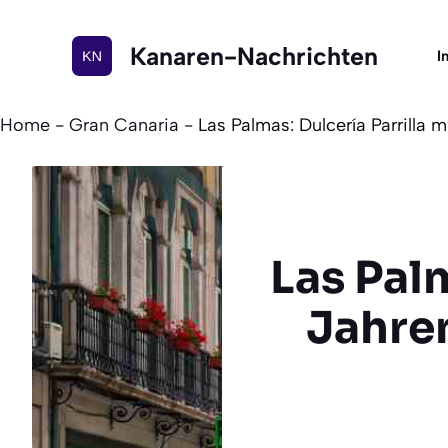
Zum
Inhalt
Kanaren-Nachrichten
I
springen
Home
-
Gran Canaria
-
Las Palmas: Dulcería Parrilla 
Las Palm
Jahre