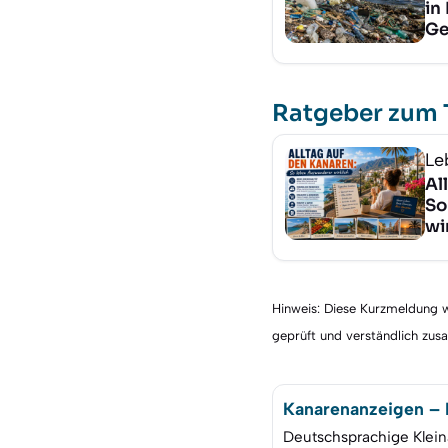
in
Ge
Ratgeber zum
Le
Al
So
wi
Hinweis: Diese Kurzmeldung wu
geprüft und verständlich zu
Kanarenanzeigen – K
Deutschsprachige Klein