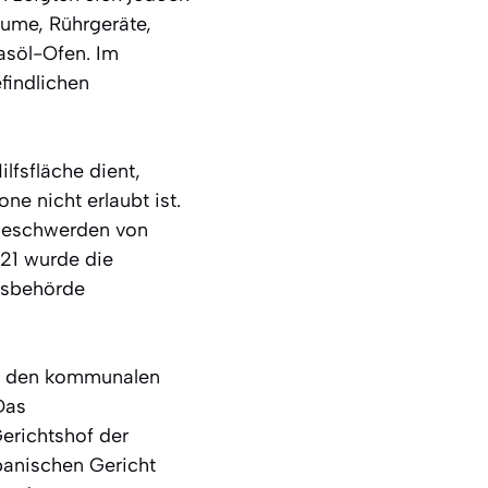
äume, Rührgeräte,
asöl-Ofen. Im
findlichen
lfsfläche dient,
ne nicht erlaubt ist.
 Beschwerden von
21 wurde die
tsbehörde
von den kommunalen
Das
erichtshof der
panischen Gericht