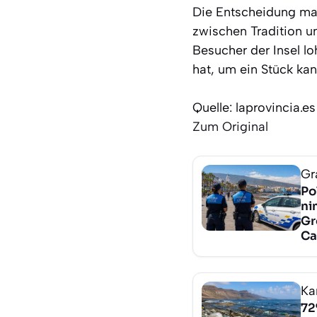
Die Entscheidung mar
zwischen Tradition u
Besucher der Insel lo
hat, um ein Stück ka
Quelle: laprovincia.es
Zum Original
Gr
Po
ni
Gr
Ca
Ka
72