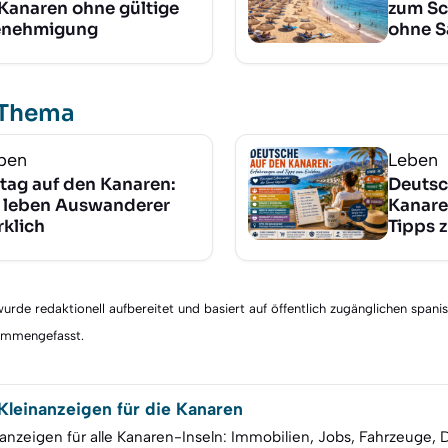
 Kanaren ohne gültige
zum Sc
nehmigung
ohne S
 Thema
ben
Leben
ltag auf den Kanaren:
Deutsc
 leben Auswanderer
Kanare
rklich
Tipps 
rde redaktionell aufbereitet und basiert auf öffentlich zugänglichen spani
sammengefasst.
leinanzeigen für die Kanaren
anzeigen für alle Kanaren-Inseln: Immobilien, Jobs, Fahrzeuge, 