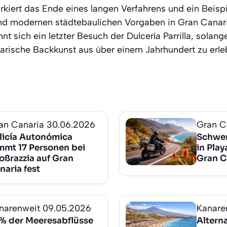
kiert das Ende eines langen Verfahrens und ein Beispi
nd modernen städtebaulichen Vorgaben in Gran Canari
hnt sich ein letzter Besuch der Dulcería Parrilla, solan
narische Backkunst aus über einem Jahrhundert zu erle
an Canaria
30.06.2026
Gran C
licía Autonómica
Schwer
mmt 17 Personen bei
in Play
oßrazzia auf Gran
Gran C
naria fest
narenweit
09.05.2026
Kanare
% der Meeresabflüsse
Alterna