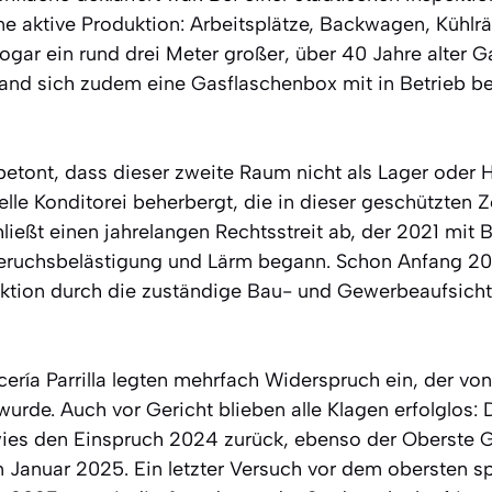
ine aktive Produktion: Arbeitsplätze, Backwagen, Kühlr
gar ein rund drei Meter großer, über 40 Jahre alter G
and sich zudem eine Gasflaschenbox mit in Betrieb be
etont, dass dieser zweite Raum nicht als Lager oder Hi
elle Konditorei beherbergt, die in dieser geschützten Zo
ließt einen jahrelangen Rechtsstreit ab, der 2021 mit
uchsbelästigung und Lärm begann. Schon Anfang 20
uktion durch die zuständige Bau- und Gewerbeaufsich
lcería Parrilla legten mehrfach Widerspruch ein, der 
urde. Auch vor Gericht blieben alle Klagen erfolglos: 
ies den Einspruch 2024 zurück, ebenso der Oberste G
m Januar 2025. Ein letzter Versuch vor dem obersten s