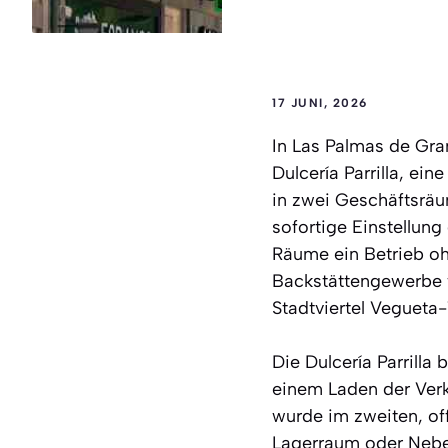
17 JUNI, 2026
In Las Palmas de Gran
Dulcería Parrilla, ei
in zwei Geschäftsräum
sofortige Einstellun
Räume ein Betrieb oh
Backstättengewerbe 
Stadtviertel Vegueta-
Die Dulcería Parrill
einem Laden der Ver
wurde im zweiten, off
Lagerraum oder Neben