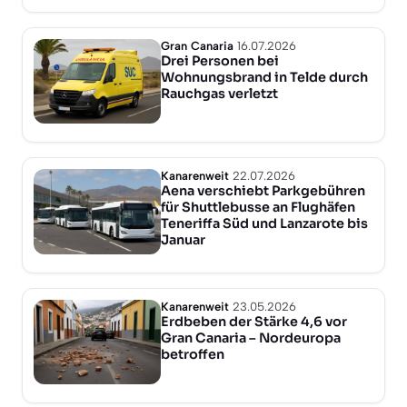
Gran Canaria
16.07.2026
Drei Personen bei
Wohnungsbrand in Telde durch
Rauchgas verletzt
Kanarenweit
22.07.2026
Aena verschiebt Parkgebühren
für Shuttlebusse an Flughäfen
Teneriffa Süd und Lanzarote bis
Januar
Kanarenweit
23.05.2026
Erdbeben der Stärke 4,6 vor
Gran Canaria – Nordeuropa
betroffen