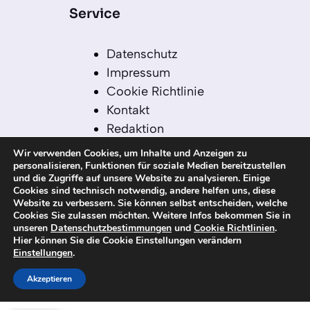
Service
Datenschutz
Impressum
Cookie Richtlinie
Kontakt
Redaktion
Redaktionelle Leitlinien
Wir verwenden Cookies, um Inhalte und Anzeigen zu
Sitemap
personalisieren, Funktionen für soziale Medien bereitzustellen
und die Zugriffe auf unsere Website zu analysieren. Einige
Einsatz von KI in der
Cookies sind technisch notwendig, andere helfen uns, diese
Redaktion
Website zu verbessern. Sie können selbst entscheiden, welche
Cookies Sie zulassen möchten. Weitere Infos bekommen Sie in
unseren
Datenschutzbestimmungen
und
Cookie Richtlinien
.
Hier können Sie die Cookie Einstellungen verändern
Einstellungen
.
© 2026 kanaren-nachrichten.com – Alle
Rechte vorbehalten
Akzeptieren