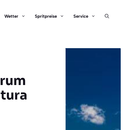
Wetter
Spritpreise
Service
trum
ntura