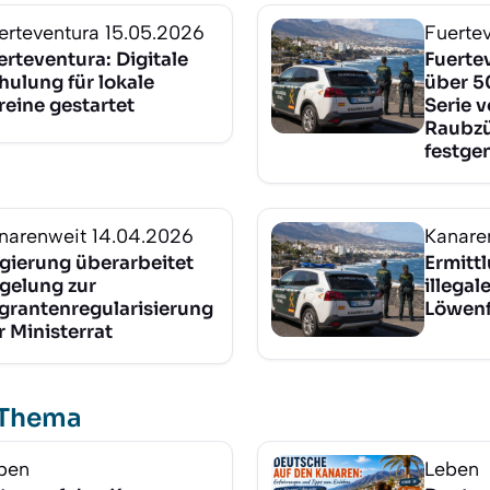
erteventura
15.05.2026
Fuerte
erteventura: Digitale
Fuertev
hulung für lokale
über 5
reine gestartet
Serie 
Raubz
festg
narenweit
14.04.2026
Kanare
gierung überarbeitet
Ermitt
gelung zur
illega
grantenregularisierung
Löwenf
r Ministerrat
 Thema
ben
Leben