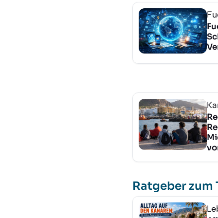
Fu
Fu
Sc
Ve
Ka
Re
Re
Mi
vo
Ratgeber zum
Le