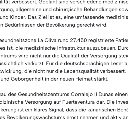
lität verbessert. Geplant sind verschiedene medizinis
orgung, allgemeine und chirurgische Behandlungen sowi
und Kinder. Das Ziel ist es, eine umfassende medizin
en Bedürfnissen der Bevölkerung gerecht wird.
esundheitszone La Oliva rund 27.450 registrierte Patie
 es ist, die medizinische Infrastruktur auszubauen. Dur
trums wird nicht nur die Qualität der Versorgung ste
ssichtlich verkürzt. Für die deutschsprachigen Leser a
twicklung, die nicht nur die Lebensqualität verbessert
t und Geborgenheit in der neuen Heimat stärkt.
 Bau des Gesundheitszentrums Corralejo II Dunas ein
edizinische Versorgung auf Fuerteventura dar. Die Invest
kerung ist ein klares Signal, dass die kanarischen Beh
es Bevölkerungswachstums ernst nehmen und aktiv an