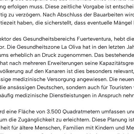
ng erfolgen muss. Diese zeitliche Vorgabe ist entsch
nötig zu verzögern. Nach Abschluss der Bauarbeiten w
tiezeit haben, die sicherstellt, dass eventuelle Mänge
ektor des Gesundheitsbereichs Fuerteventura, hebt die
r. Die Gesundheitszone La Oliva hat in den letzten Ja
ums erheblich an Druck zugenommen. Das bestehend
at nach mehreren Erweiterungen seine Kapazitätsgrenz
ölkerung auf den Kanaren ist dies besonders relevant,
ässige medizinische Versorgung angewiesen. Die neuen
 die ansässigen Deutschen, sondern auch für Touristen
häufig medizinische Dienstleistungen in Anspruch ne
d eine Fläche von 3.500 Quadratmetern umfassen und 
um die Zugänglichkeit zu erleichtern. Diese Planung is
eiheit für ältere Menschen, Familien mit Kindern und M