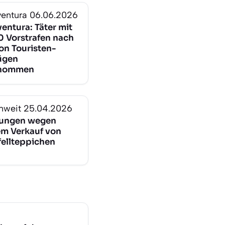
ventura
06.06.2026
entura: Täter mit
0 Vorstrafen nach
von Touristen-
ügen
enommen
nweit
25.04.2026
lungen wegen
lem Verkauf von
ellteppichen