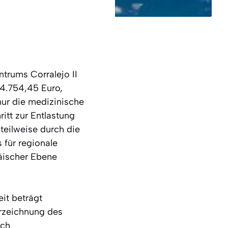
trums Corralejo II
24.754,45 Euro,
nur die medizinische
itt zur Entlastung
teilweise durch die
für regionale
äischer Ebene
it beträgt
rzeichnung des
ach