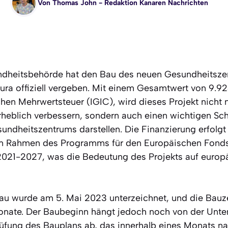
Von
Thomas John
- Redaktion Kanaren Nachrichten
ndheitsbehörde hat den Bau des neuen Gesundheitszen
ura offiziell vergeben. Mit einem Gesamtwert von 9.9
chen Mehrwertsteuer (IGIC), wird dieses Projekt nicht 
heblich verbessern, sondern auch einen wichtigen Schr
ndheitszentrums darstellen. Die Finanzierung erfolgt 
m Rahmen des Programms für den Europäischen Fonds 
2021-2027, was die Bedeutung des Projekts auf europ
Bau wurde am 5. Mai 2023 unterzeichnet, und die Bauze
onate. Der Baubeginn hängt jedoch noch von der Unte
rüfung des Bauplans ab, das innerhalb eines Monats n