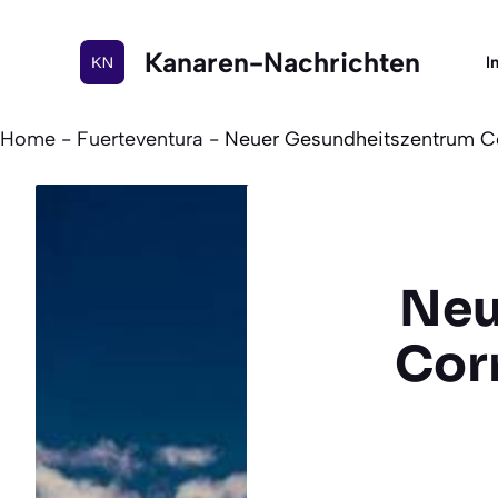
Zum
Inhalt
Kanaren-Nachrichten
I
springen
Home
-
Fuerteventura
-
Neuer Gesundheitszentrum Cor
Neu
Corr