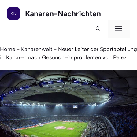
Zum
Inhalt
Kanaren-Nachrichten
springen
Men
Home
-
Kanarenweit
-
Neuer Leiter der Sportabteilung
in Kanaren nach Gesundheitsproblemen von Pérez