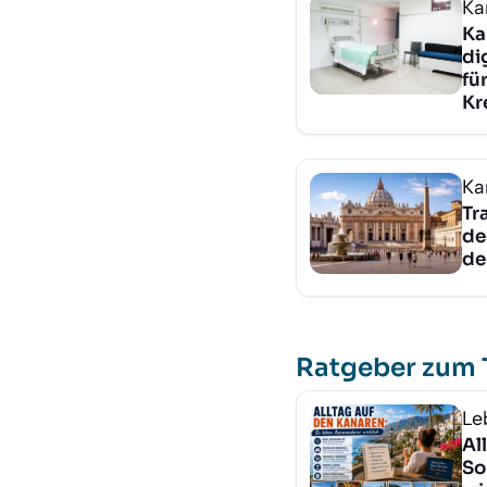
Ka
Ka
di
fü
Kr
Ka
Tr
de
de
Ratgeber zum
Le
Al
So