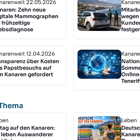
narenweit
22.05.2026
Kanare
naren: Zehn neue
Mitarbe
gitale Mammographen
wegen 
r frühzeitige
Kunde
ebsdiagnose
festg
narenweit
12.04.2026
Kanare
ansparenz über Kosten
Nation
s Papstbesuchs auf
Sommer
n Kanaren gefordert
Online
Tenerif
 Thema
ben
Leben
ltag auf den Kanaren:
Deutsc
 leben Auswanderer
Kanare