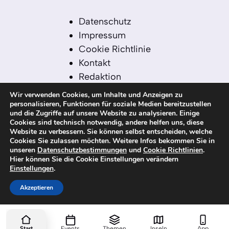
Datenschutz
Impressum
Cookie Richtlinie
Kontakt
Redaktion
Redaktionelle Leitlinien
Wir verwenden Cookies, um Inhalte und Anzeigen zu
Sitemap
personalisieren, Funktionen für soziale Medien bereitzustellen
und die Zugriffe auf unsere Website zu analysieren. Einige
Einsatz von KI in der
Cookies sind technisch notwendig, andere helfen uns, diese
Redaktion
Website zu verbessern. Sie können selbst entscheiden, welche
Cookies Sie zulassen möchten. Weitere Infos bekommen Sie in
unseren
Datenschutzbestimmungen
und
Cookie Richtlinien
.
Hier können Sie die Cookie Einstellungen verändern
Einstellungen
.
© 2026 kanaren-nachrichten.com – Alle
Rechte vorbehalten
Akzeptieren
Start
Events
Themen
Inseln
App