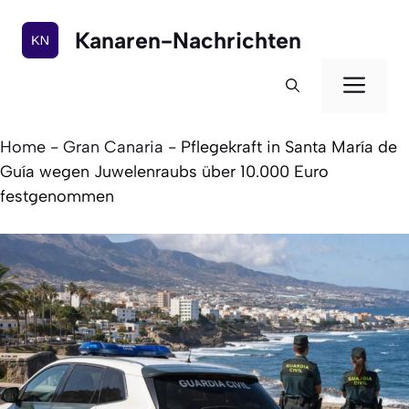
Zum
Inhalt
Kanaren-Nachrichten
springen
Men
Home
-
Gran Canaria
-
Pflegekraft in Santa María de
Guía wegen Juwelenraubs über 10.000 Euro
festgenommen