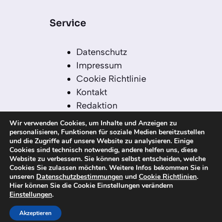
Service
Datenschutz
Impressum
Cookie Richtlinie
Kontakt
Redaktion
Redaktionelle Leitlinien
Wir verwenden Cookies, um Inhalte und Anzeigen zu
Sitemap
personalisieren, Funktionen für soziale Medien bereitzustellen
und die Zugriffe auf unsere Website zu analysieren. Einige
Einsatz von KI in der
Cookies sind technisch notwendig, andere helfen uns, diese
Redaktion
Website zu verbessern. Sie können selbst entscheiden, welche
Cookies Sie zulassen möchten. Weitere Infos bekommen Sie in
unseren
Datenschutzbestimmungen
und
Cookie Richtlinien
.
Hier können Sie die Cookie Einstellungen verändern
Einstellungen
.
© 2026 kanaren-nachrichten.com – Alle
Rechte vorbehalten
Akzeptieren