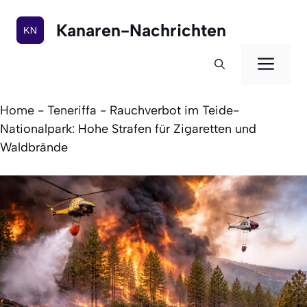
Zum
Inhalt
Kanaren-Nachrichten
springen
Men
Home
-
Teneriffa
-
Rauchverbot im Teide-
Nationalpark: Hohe Strafen für Zigaretten und
Waldbrände