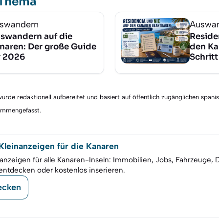
 Thema
swandern
Auswa
swandern auf die
Reside
naren: Der große Guide
den Ka
r 2026
Schritt
rde redaktionell aufbereitet und basiert auf öffentlich zugänglichen spani
sammengefasst.
leinanzeigen für die Kanaren
anzeigen für alle Kanaren-Inseln: Immobilien, Jobs, Fahrzeuge, 
entdecken oder kostenlos inserieren.
ecken