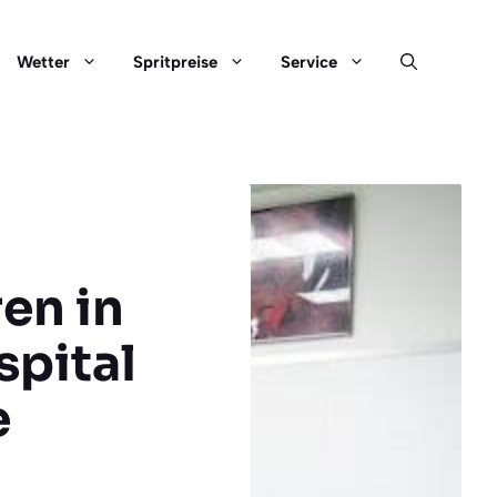
Wetter
Spritpreise
Service
en in
spital
e