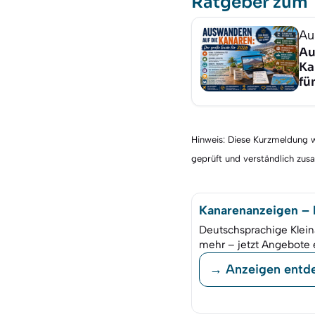
Ratgeber zum
Au
Au
Ka
fü
Hinweis: Diese Kurzmeldung wu
geprüft und verständlich zu
Kanarenanzeigen – K
Deutschsprachige Klein
mehr – jetzt Angebote 
→ Anzeigen entd