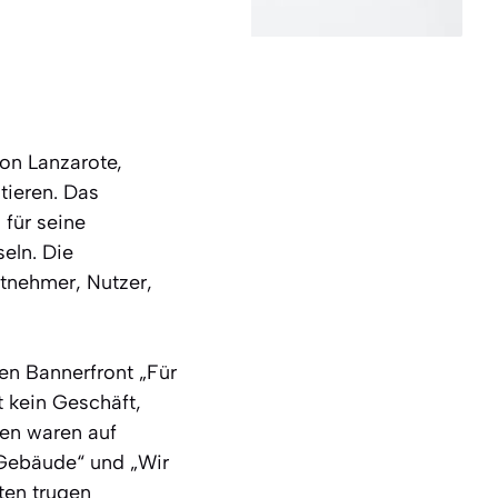
on Lanzarote,
tieren. Das
 für seine
seln. Die
itnehmer, Nutzer,
ßen Bannerfront „Für
t kein Geschäft,
en waren auf
 Gebäude“ und „Wir
ten trugen