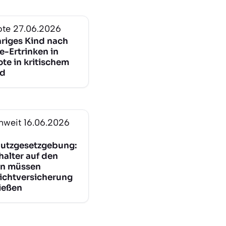
ote
27.06.2026
hriges Kind nach
e-Ertrinken in
te in kritischem
nd
nweit
16.06.2026
hutzgesetzgebung:
alter auf den
en müssen
lichtversicherung
ießen