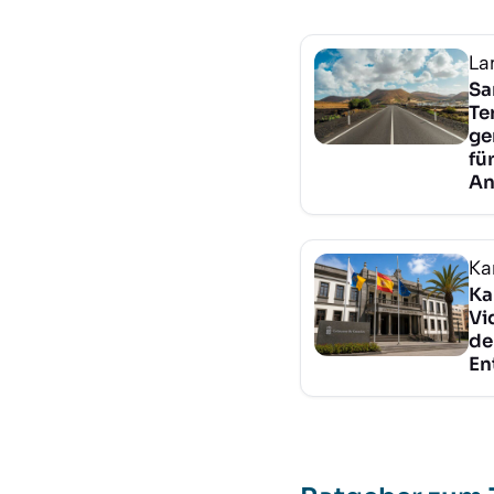
La
Sa
Te
ge
fü
An
Ka
Ka
Vi
de
En