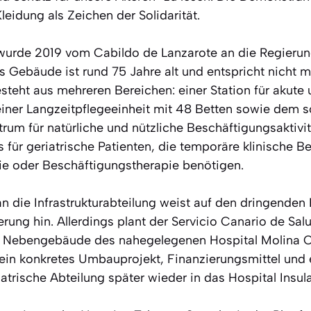
eidung als Zeichen der Solidarität.
 wurde 2019 vom Cabildo de Lanzarote an die Regieru
as Gebäude ist rund 75 Jahre alt und entspricht nicht 
teht aus mehreren Bereichen: einer Station für akute 
einer Langzeitpflegeeinheit mit 48 Betten sowie dem 
m für natürliche und nützliche Beschäftigungsaktivi
für geriatrische Patienten, die temporäre klinische B
ie oder Beschäftigungstherapie benötigen.
 an die Infrastrukturabteilung weist auf den dringenden
ng hin. Allerdings plant der Servicio Canario de Salu
n Nebengebäude des nahegelegenen Hospital Molina Or
 ein konkretes Umbauprojekt, Finanzierungsmittel und 
atrische Abteilung später wieder in das Hospital Insula