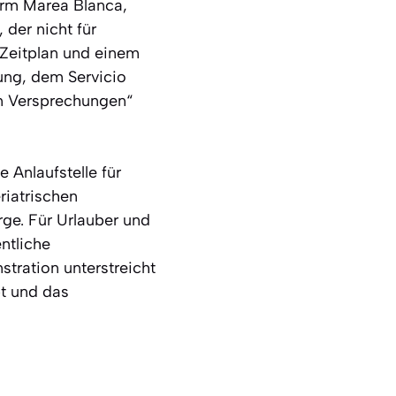
orm Marea Blanca,
 der nicht für
m Zeitplan und einem
ung, dem Servicio
en Versprechungen“
e Anlaufstelle für
riatrischen
rge. Für Urlauber und
entliche
tration unterstreicht
bt und das