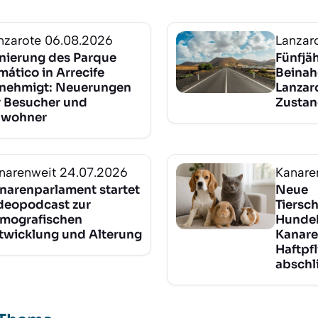
nzarote
06.08.2026
Lanzar
nierung des Parque
Fünfjä
mático in Arrecife
Beinah
nehmigt: Neuerungen
Lanzaro
r Besucher und
Zusta
wohner
narenweit
24.07.2026
Kanare
narenparlament startet
Neue
deopodcast zur
Tiersc
mografischen
Hundeh
twicklung und Alterung
Kanar
Haftpf
abschl