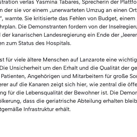
ation verlas Yasmina Tabares, Sprecherin der Plattf
n der sie vor einem „unerwarteten Umzug an einen Ort,
t“, warnte. Sie kritisierte das Fehlen von Budget, eine
hrplan. Die Demonstranten fordern von der Inselregier
 der kanarischen Landesregierung ein Ende der „leer
n zum Status des Hospitals.
ist für viele ältere Menschen auf Lanzarote eine wichtig
. Die Unsicherheit um den Erhalt und die Qualität der ge
 Patienten, Angehörigen und Mitarbeitern für große So
er auf die Kanaren zeigt sich hier, wie zentral die öff
g für die Lebensqualität der Bewohner ist. Die Demons
kerung, dass die geriatrische Abteilung erhalten blei
gemäße Infrastruktur erhält.