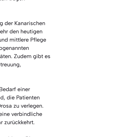
ng der Kanarischen
mehr den heutigen
und mittlere Pflege
sogenannten
täten. Zudem gibt es
etreuung,
 Bedarf einer
d, die Patienten
osa zu verlegen.
eine verbindliche
r zurückkehrt.