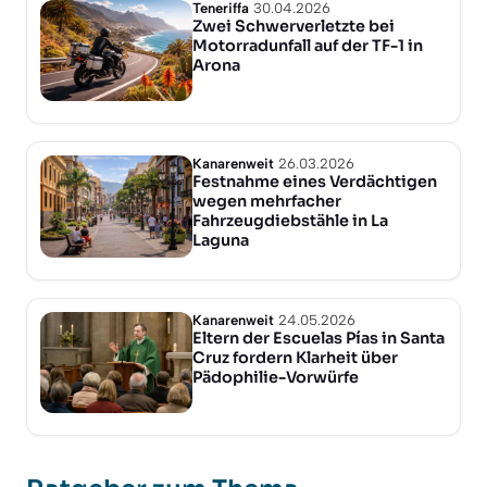
Teneriffa
30.04.2026
Zwei Schwerverletzte bei
Motorradunfall auf der TF-1 in
Arona
Kanarenweit
26.03.2026
Festnahme eines Verdächtigen
wegen mehrfacher
Fahrzeugdiebstähle in La
Laguna
Kanarenweit
24.05.2026
Eltern der Escuelas Pías in Santa
Cruz fordern Klarheit über
Pädophilie-Vorwürfe