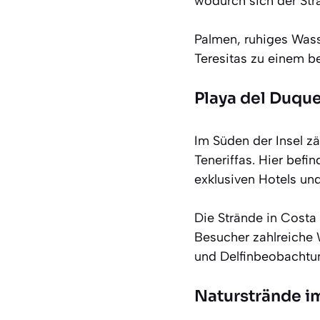
wodurch sich der Str
Palmen, ruhiges Was
Teresitas zu einem b
Playa del Duqu
Im Süden der Insel z
Teneriffas. Hier befi
exklusiven Hotels u
Die Strände in Costa
Besucher zahlreiche 
und Delfinbeobachtu
Naturstrände i