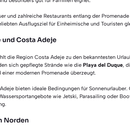
and besonders gut für Familien eignet.
ser und zahlreiche Restaurants entlang der Promenad
eliebten Ausflugsziel für Einheimische und Touristen g
e und Costa Adeje
ählt die Region Costa Adeje zu den bekanntesten Urla
nden sich gepflegte Strände wie die
Playa del Duque
, d
nd einer modernen Promenade überzeugt.
 Adeje bieten ideale Bedingungen für Sonnenurlauber. G
Wassersportangebote wie Jetski, Parasailing oder Boo
ng.
m Norden