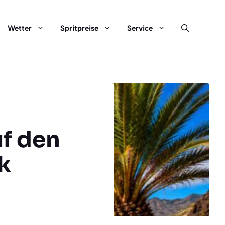
Wetter
Spritpreise
Service
uf den
k