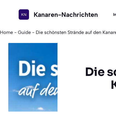
Zum
Inhalt
Kanaren-Nachrichten
I
springen
Home
-
Guide
-
Die schönsten Strände auf den Kanar
Die s