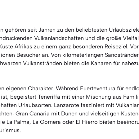
ln gehören seit Jahren zu den beliebtesten Urlaubszie
indruckenden Vulkanlandschaften und die große Vielfal
Küste Afrikas zu einem ganz besonderen Reiseziel. Vor
llionen Besucher an. Von kilometerlangen Sandstränden
chwarzen Vulkanstränden bieten die Kanaren für nahe
.
hren eigenen Charakter. Während Fuerteventura für end
st, begeistert Teneriffa mit einer Mischung aus Famil
haften Urlaubsorten. Lanzarote fasziniert mit Vulkanl
ten, Gran Canaria mit Dünen und vielseitigen Küsten
 wie La Palma, La Gomera oder El Hierro bieten beeind
urismus.