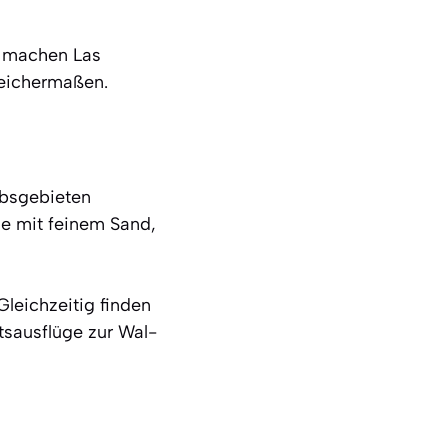
e machen Las
leichermaßen.
ubsgebieten
ie mit feinem Sand,
leichzeitig finden
tsausflüge zur Wal-