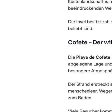
Küstenlandschaft ist
beeindruckenden Wei
Die Insel besitzt zah
beliebt sind.
Cofete – Der wi
Die
Playa de Cofete
abgelegene Lage und
besondere Atmosphä
Der Strand erstreckt 
menschenleer. Wegen 
zum Baden.
Viele Besucher komm