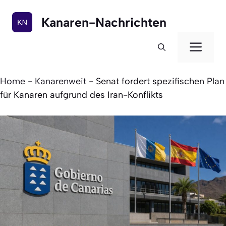
Zum
Inhalt
Kanaren-Nachrichten
springen
Men
Home
-
Kanarenweit
-
Senat fordert spezifischen Plan
für Kanaren aufgrund des Iran-Konflikts