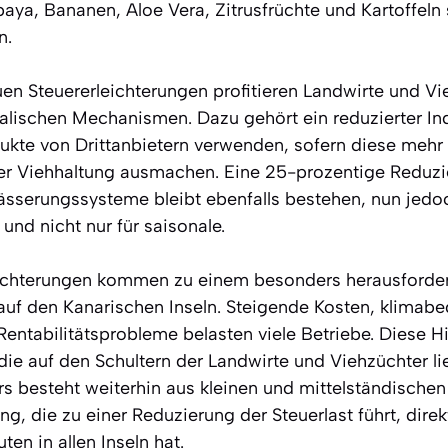
ya, Bananen, Aloe Vera, Zitrusfrüchte und Kartoffeln
n.
uen Steuererleichterungen profitieren Landwirte und Vi
alischen Mechanismen. Dazu gehört ein reduzierter Ind
ukte von Drittanbietern verwenden, sofern diese mehr 
r Viehhaltung ausmachen. Eine 25-prozentige Reduzi
sserungssysteme bleibt ebenfalls bestehen, nun jedoch
nd nicht nur für saisonale.
eichterungen kommen zu einem besonders herausforder
auf den Kanarischen Inseln. Steigende Kosten, klimabe
entabilitätsprobleme belasten viele Betriebe. Diese Hil
 die auf den Schultern der Landwirte und Viehzüchter lie
rs besteht weiterhin aus kleinen und mittelständischen
g, die zu einer Reduzierung der Steuerlast führt, dire
en in allen Inseln hat.