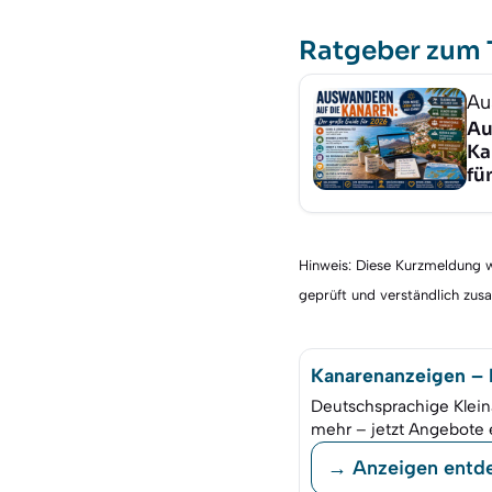
Ratgeber zum
Au
Au
Ka
fü
Hinweis: Diese Kurzmeldung wu
geprüft und verständlich zu
Kanarenanzeigen – K
Deutschsprachige Klein
mehr – jetzt Angebote 
→ Anzeigen entd