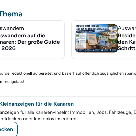
 Thema
swandern
Auswa
swandern auf die
Reside
naren: Der große Guide
den Ka
r 2026
Schritt
rde redaktionell aufbereitet und basiert auf öffentlich zugänglichen spani
sammengefasst.
leinanzeigen für die Kanaren
anzeigen für alle Kanaren-Inseln: Immobilien, Jobs, Fahrzeuge, 
entdecken oder kostenlos inserieren.
ecken