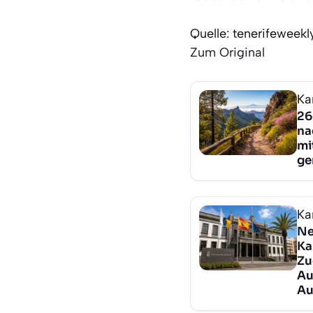
Quelle: tenerifeweek
Zum Original
Ka
26
na
mi
ge
Ka
Ne
Ka
Zu
Au
Au