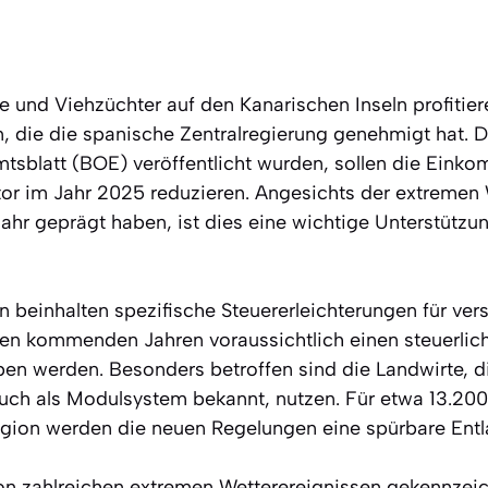
e und Viehzüchter auf den Kanarischen Inseln profitie
n, die die spanische Zentralregierung genehmigt hat.
sblatt (BOE) veröffentlicht wurden, sollen die Eink
tor im Jahr 2025 reduzieren. Angesichts der extreme
hr geprägt haben, ist dies eine wichtige Unterstützun
 beinhalten spezifische Steuererleichterungen für ve
 den kommenden Jahren voraussichtlich einen steuerlic
ben werden. Besonders betroffen sind die Landwirte, d
ch als Modulsystem bekannt, nutzen. Für etwa 13.200
egion werden die neuen Regelungen eine spürbare Entla
n zahlreichen extremen Wetterereignissen gekennzeich