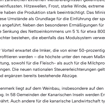
eeinflussten. Hitzewellen, Frost, starke Winde, extrem
 haben die Produktion stark beeinträchtigt. Das Minis
iese Umstände als Grundlage für die Einführung der sp
en angeführt. Neben den besonderen Ermäßigungen für
ine Senkung des Nettoeinkommens um 5 % für etwa 80
chter bestehen, die ebenfalls das Modulsystem verwe
Vorteil erwartet die Imker, die von einer 50-prozenti
profitieren werden – die höchste unter den neuen Maß
ung, sowohl für die Fleisch- als auch für die Milchpro
ngen. Die neuen nationalen Steuererleichterungen gelt
nd ergänzen bereits bestehende Abzüge.
enmerk liegt auf dem Weinbau, insbesondere auf den 
g. In 58 Gemeinden der Kanarischen Inseln werden E
ährt. Auch andere für die kanarische Landwirtschaft t