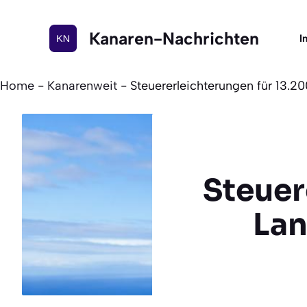
Zum
Inhalt
Kanaren-Nachrichten
I
springen
Home
-
Kanarenweit
-
Steuererleichterungen für 13.2
Steuer
Lan