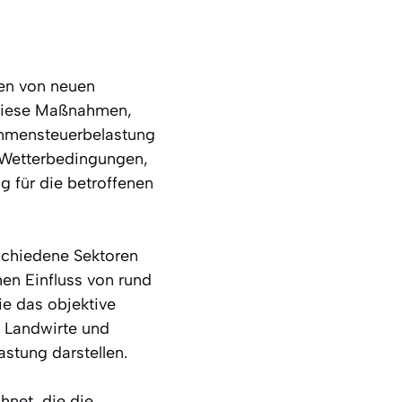
ren von neuen
 Diese Maßnahmen,
ommensteuerbelastung
n Wetterbedingungen,
g für die betroffenen
rschiedene Sektoren
hen Einfluss von rund
ie das objektive
 Landwirte und
stung darstellen.
net, die die