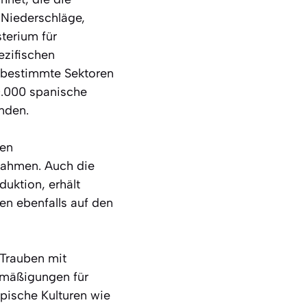
e Niederschläge,
terium für
ezifischen
 bestimmte Sektoren
0.000 spanische
nden.
gen
nahmen. Auch die
duktion, erhält
en ebenfalls auf den
Trauben mit
rmäßigungen für
ypische Kulturen wie