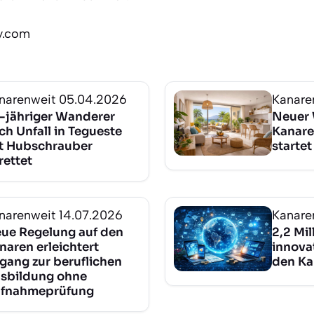
ly.com
narenweit
05.04.2026
Kanare
-jähriger Wanderer
Neuer
ch Unfall in Tegueste
Kanar
t Hubschrauber
startet 
rettet
narenweit
14.07.2026
Kanare
ue Regelung auf den
2,2 Mil
naren erleichtert
innovat
gang zur beruflichen
den Ka
sbildung ohne
fnahmeprüfung