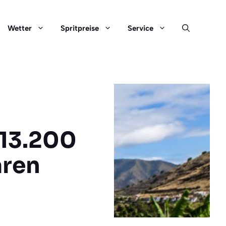
Wetter
Spritpreise
Service
 13.200
aren