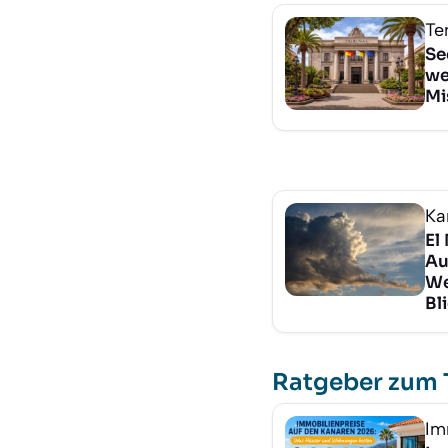
Te
Se
we
Mi
Ka
El
Au
We
Bl
Ratgeber zum
Im