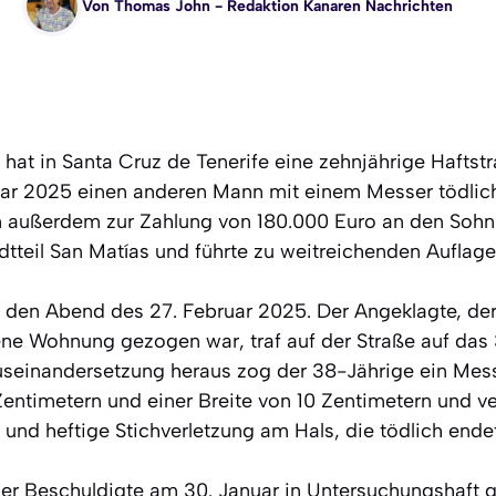
Von
Thomas John
- Redaktion Kanaren Nachrichten
hat in Santa Cruz de Tenerife eine zehnjährige Haftstr
r 2025 einen anderen Mann mit einem Messer tödlich 
ihn außerdem zur Zahlung von 180.000 Euro an den Sohn
dtteil San Matías und führte zu weitreichenden Auflagen
auf den Abend des 27. Februar 2025. Der Angeklagte, d
sene Wohnung gezogen war, traf auf der Straße auf das 
useinandersetzung heraus zog der 38-Jährige ein Mess
Zentimetern und einer Breite von 10 Zentimetern und v
e und heftige Stichverletzung am Hals, die tödlich ende
der Beschuldigte am 30. Januar in Untersuchungshaft