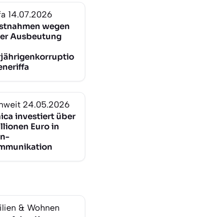
fa
14.07.2026
estnahmen wegen
ler Ausbeutung
jährigenkorruptio
eneriffa
nweit
24.05.2026
ica investiert über
llionen Euro in
n-
mmunikation
lien & Wohnen