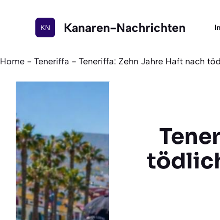
Zum
Inhalt
Kanaren-Nachrichten
I
springen
Home
-
Teneriffa
-
Teneriffa: Zehn Jahre Haft nach tö
Tener
tödlic