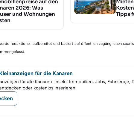
mobilienpreise auf den
Mieten
naren 2026: Was
Kosten
user und Wohnungen
Tipps 
sten
rde redaktionell aufbereitet und basiert auf öffentlich zugänglichen spani
sammengefasst.
leinanzeigen für die Kanaren
anzeigen für alle Kanaren-Inseln: Immobilien, Jobs, Fahrzeuge, 
entdecken oder kostenlos inserieren.
ecken