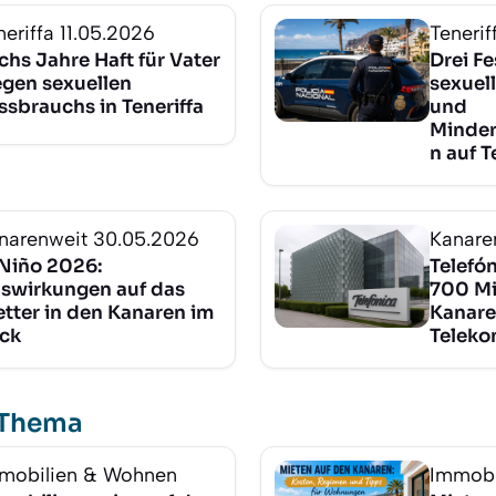
neriffa
11.05.2026
Tenerif
chs Jahre Haft für Vater
Drei F
gen sexuellen
sexuel
ssbrauchs in Teneriffa
und
Minder
n auf T
narenweit
30.05.2026
Kanare
 Niño 2026:
Telefón
swirkungen auf das
700 Mi
tter in den Kanaren im
Kanare
ick
Teleko
 Thema
mobilien & Wohnen
Immobi