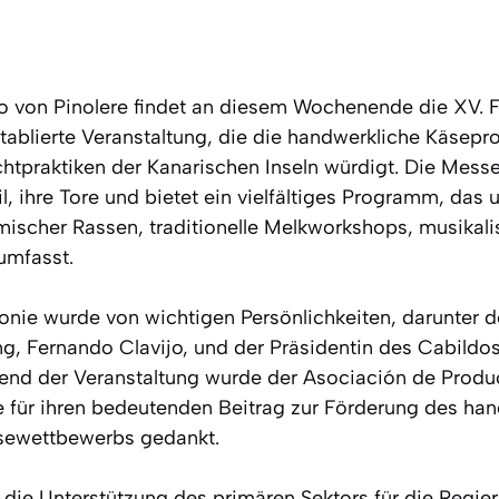
o von Pinolere findet an diesem Wochenende die XV. F
etablierte Veranstaltung, die die handwerkliche Käsepr
uchtpraktiken der Kanarischen Inseln würdigt. Die Mess
l, ihre Tore und bietet ein vielfältiges Programm, das
mischer Rassen, traditionelle Melkworkshops, musikal
umfasst.
nie wurde von wichtigen Persönlichkeiten, darunter 
g, Fernando Clavijo, und der Präsidentin des Cabildos
hrend der Veranstaltung wurde der Asociación de Prod
e für ihren bedeutenden Beitrag zur Förderung des ha
äsewettbewerbs gedankt.
s die Unterstützung des primären Sektors für die Regie