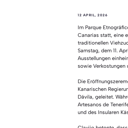
12 APRIL, 2026
Im Parque Etnográfic
Canarias statt, eine 
traditionellen Viehz
Samstag, dem 11. Apri
Ausstellungen einhei
sowie Verkostungen 
Die Eröffnungszeremo
Kanarischen Regierun
Dávila, geleitet. Wä
Artesanos de Tenerif
und des Insularen K
Clavijo betonte, das