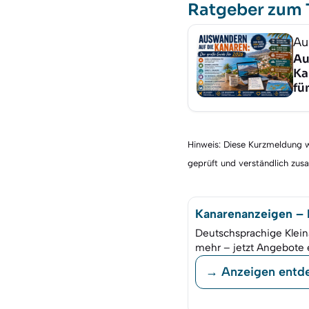
Ratgeber zum
Au
Au
Ka
fü
Hinweis: Diese Kurzmeldung wu
geprüft und verständlich zu
Kanarenanzeigen – K
Deutschsprachige Klein
mehr – jetzt Angebote 
→ Anzeigen entd