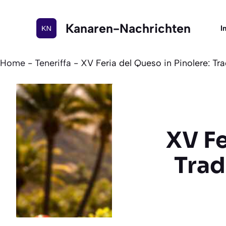
Zum
Inhalt
Kanaren-Nachrichten
I
springen
Home
-
Teneriffa
-
XV Feria del Queso in Pinolere: Tr
XV Fe
Trad