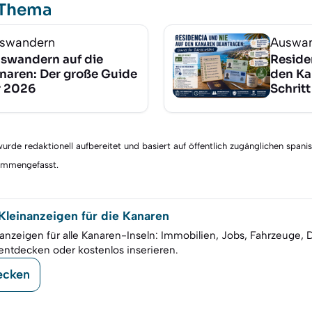
 Thema
swandern
Auswa
swandern auf die
Reside
naren: Der große Guide
den Ka
r 2026
Schritt
rde redaktionell aufbereitet und basiert auf öffentlich zugänglichen spani
sammengefasst.
leinanzeigen für die Kanaren
anzeigen für alle Kanaren-Inseln: Immobilien, Jobs, Fahrzeuge, 
entdecken oder kostenlos inserieren.
ecken