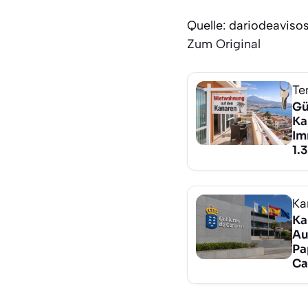
Quelle: dariodeaviso
Zum Original
Te
Gü
Ka
Im
1.
Ka
Ka
Au
Pa
Ca