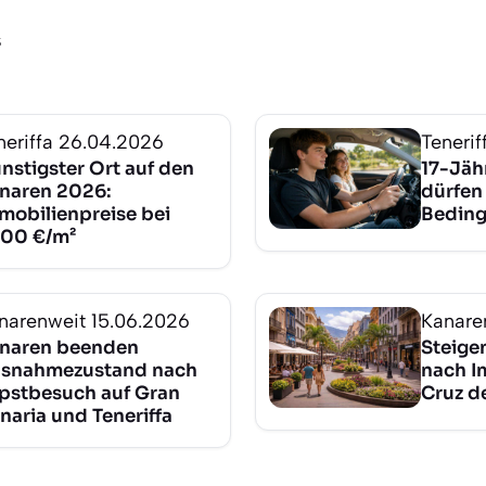
s
neriffa
26.04.2026
Tenerif
nstigster Ort auf den
17-Jähr
naren 2026:
dürfen
mobilienpreise bei
Beding
300 €/m²
narenweit
15.06.2026
Kanare
naren beenden
Steige
snahmezustand nach
nach I
pstbesuch auf Gran
Cruz de
naria und Teneriffa