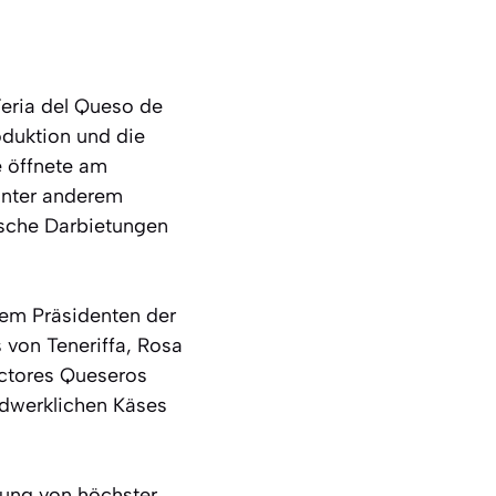
eria del Queso de
oduktion und die
e öffnete am
 unter anderem
ische Darbietungen
dem Präsidenten der
 von Teneriffa, Rosa
uctores Queseros
ndwerklichen Käses
rung von höchster