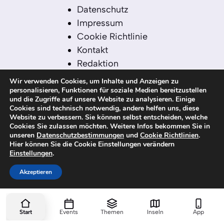
Datenschutz
Impressum
Cookie Richtlinie
Kontakt
Redaktion
Redaktionelle Leitlinien
Wir verwenden Cookies, um Inhalte und Anzeigen zu
Sitemap
personalisieren, Funktionen für soziale Medien bereitzustellen
und die Zugriffe auf unsere Website zu analysieren. Einige
Einsatz von KI in der
Cookies sind technisch notwendig, andere helfen uns, diese
Redaktion
Website zu verbessern. Sie können selbst entscheiden, welche
Cookies Sie zulassen möchten. Weitere Infos bekommen Sie in
unseren
Datenschutzbestimmungen
und
Cookie Richtlinien
.
Hier können Sie die Cookie Einstellungen verändern
Einstellungen
.
© 2026 kanaren-nachrichten.com – Alle
Rechte vorbehalten
Akzeptieren
Start
Events
Themen
Inseln
App