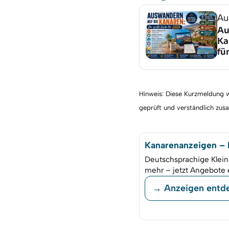
Au
Au
Ka
fü
Hinweis: Diese Kurzmeldung wu
geprüft und verständlich zu
Kanarenanzeigen – K
Deutschsprachige Klein
mehr – jetzt Angebote 
→ Anzeigen entd