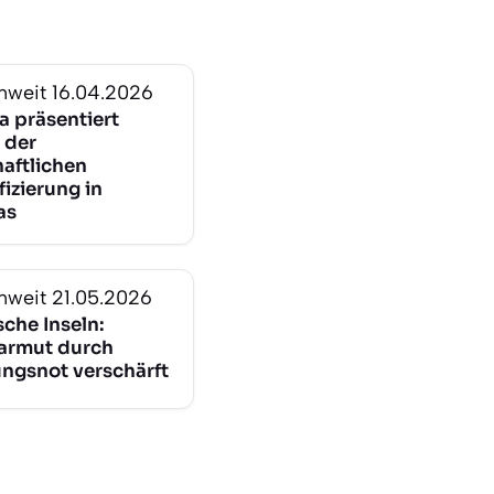
nweit
16.04.2026
a präsentiert
 der
haftlichen
fizierung in
as
nweit
21.05.2026
sche Inseln:
armut durch
gsnot verschärft