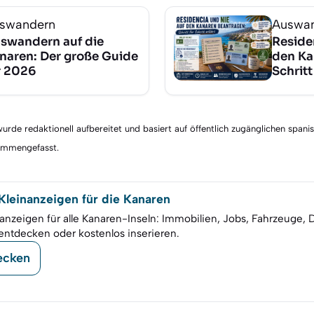
swandern
Auswa
swandern auf die
Reside
naren: Der große Guide
den Ka
r 2026
Schritt
rde redaktionell aufbereitet und basiert auf öffentlich zugänglichen spani
sammengefasst.
leinanzeigen für die Kanaren
anzeigen für alle Kanaren-Inseln: Immobilien, Jobs, Fahrzeuge, 
entdecken oder kostenlos inserieren.
ecken