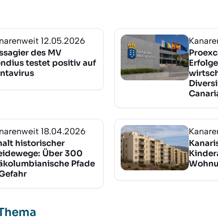
narenweit
12.05.2026
Kanare
ssagier des MV
Proexc
ndius testet positiv auf
Erfolge
ntavirus
wirtsc
Diversi
Canari
narenweit
18.04.2026
Kanare
halt historischer
Kanari
idewege: Über 300
Kinder
äkolumbianische Pfade
Wohnun
 Gefahr
 Thema