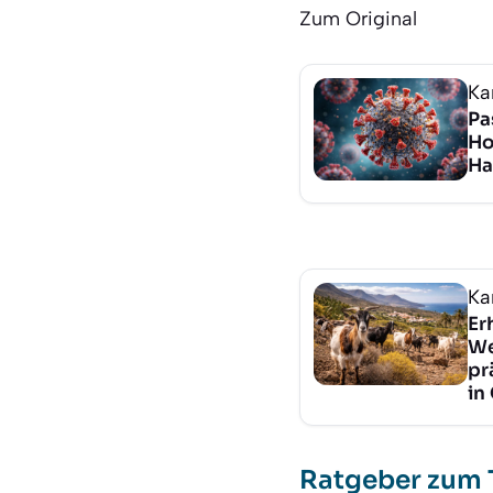
Zum Original
Ka
Pa
Ho
Ha
Ka
Er
We
pr
in
Ratgeber zum