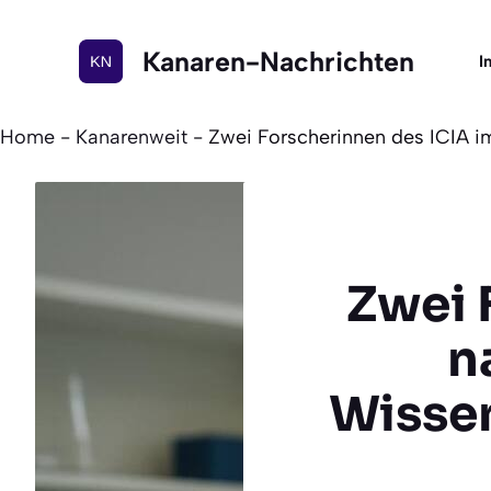
Zum
Inhalt
Kanaren-Nachrichten
I
springen
Home
-
Kanarenweit
-
Zwei Forscherinnen des ICIA im
Zwei 
n
Wissen