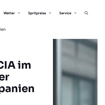
Wetter
Spritpreise
Service
ien
CIA im
er
Spanien