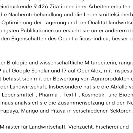
eindruckende 9.426 Zitationen ihrer Arbeiten erhalten.
f die Nacherntebehandlung und die Lebensmittelsicherhe
 Optimierung der Lagerung und der Qualität landwirtsc
 jüngsten Publikationen untersucht sie unter anderem d
n Eigenschaften des Opuntia ficus-indica, besser b
er Biologie und wissenschaftliche Mitarbeiterin, rangie
19 auf Google Scholar und 17 auf OpenAlex, mit insgesa
t befasst sich mit der Bewertung von Agrarprodukten
er Landwirtschaft. Insbesondere hat sie die Abfälle 
e Lebensmittel-, Pharma-, Textil-, Kosmetik- und Bioen
hinaus analysiert sie die Zusammensetzung und den N
Papaya, Mango und Pitaya in verschiedenen Sektoren.
Minister für Landwirtschaft, Viehzucht, Fischerei und