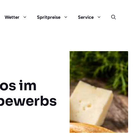
Wetter
Spritpreise
Service
los im
tbewerbs