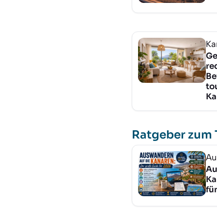
Ka
Ge
re
Be
to
Ka
Ratgeber zum
Au
Au
Ka
fü