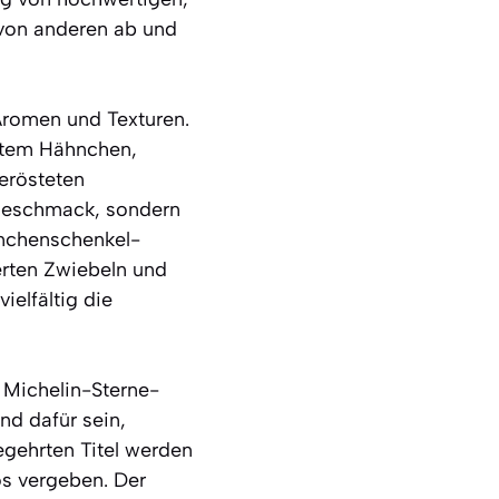
 von anderen ab und
Aromen und Texturen.
chtem Hähnchen,
gerösteten
 Geschmack, sondern
hnchenschenkel-
ierten Zwiebeln und
ielfältig die
 Michelin-Sterne-
nd dafür sein,
gehrten Titel werden
os vergeben. Der