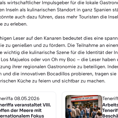
ls wirtschaftlicher Impulsgeber für die lokale Gastron
n Inseln als kulinarischen Standort in ganz Spanien stä
nnte auch dazu führen, dass mehr Touristen die Inse
 zu erleben.
higen Leser auf den Kanaren bedeutet dies eine span
ie zu genießen und zu fördern. Die Teilnahme an eine
 wichtig die kulinarische Szene für die Identität der I
 Los Majuelos oder von Oh my Boc – die Leser haben d
tzung ihrer regionalen Gastronomie zu beteiligen. Inde
und die innovativen Bocadillos probieren, tragen sie d
arischen Küche zu feiern und sichtbar zu machen.
neriffa
08.05.2026
Tenerif
neriffa veranstaltet VIII.
Arbeits
effen der Meere mit
Tenerif
ternationalem Fokus
Beschä