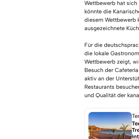
Wettbewerb hat sich a
könnte die Kanarische
diesem Wettbewerb kö
ausgezeichnete Küche
Für die deutschsprac
die lokale Gastronom
Wettbewerb zeigt, wie
Besuch der Cafetería
aktiv an der Unterstü
Restaurants besuchen 
und Qualität der kan
Te
Te
Tr
in