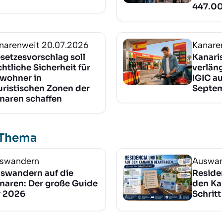
447.00
narenweit
20.07.2026
Kanare
setzesvorschlag soll
Kanari
chtliche Sicherheit für
verlän
wohner in
IGIC au
uristischen Zonen der
Septe
naren schaffen
 Thema
swandern
Auswa
swandern auf die
Reside
naren: Der große Guide
den Ka
r 2026
Schritt