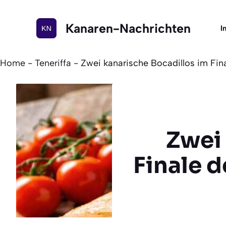
Zum
Inhalt
Kanaren-Nachrichten
I
springen
Home
-
Teneriffa
-
Zwei kanarische Bocadillos im Fi
Zwei 
Finale 