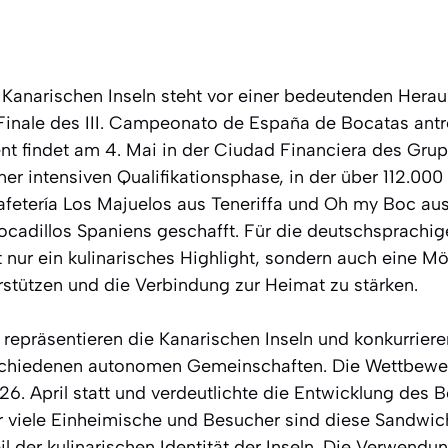
Kanarischen Inseln steht vor einer bedeutenden Herau
 Finale des III. Campeonato de España de Bocatas antr
ent findet am 4. Mai in der Ciudad Financiera des Gru
iner intensiven Qualifikationsphase, in der über 112.
fetería Los Majuelos aus Teneriffa und Oh my Boc au
Bocadillos Spaniens geschafft. Für die deutschsprachig
t nur ein kulinarisches Highlight, sondern auch eine Mög
stützen und die Verbindung zur Heimat zu stärken.
 repräsentieren die Kanarischen Inseln und konkurriere
schiedenen autonomen Gemeinschaften. Die Wettbewe
6. April statt und verdeutlichte die Entwicklung des 
 viele Einheimische und Besucher sind diese Sandwich
eil der kulinarischen Identität der Inseln. Die Verwend