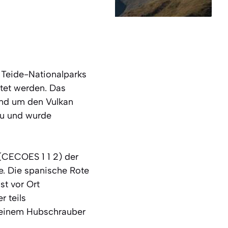
 Teide-Nationalparks
ttet werden. Das
und um den Vulkan
zu und wurde
(CECOES 1 1 2) der
te. Die spanische Rote
st vor Ort
r teils
 einem Hubschrauber