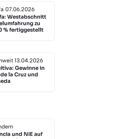
fa
07.06.2026
ffa: Westabschnitt
selumfahrung zu
 % fertiggestellt
nweit
13.04.2026
itiva: Gewinne in
 de la Cruz und
seda
ndern
ncia und NIE auf