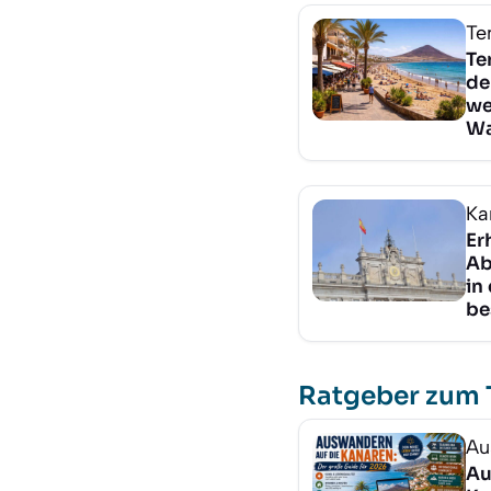
Te
Te
de
we
Wa
Ka
Er
Ab
in
be
Ratgeber zum
Au
Au