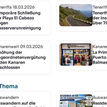
neriffa
18.03.2026
Tenerif
mporäre Schließung
Teneri
r Playa El Cabezo
der In
gen
über 70
sserverunreinigung
narenweit
09.03.2026
Kanare
höhung der
La Prim
geordnetenvergütung
Puerto
 den Kanaren
Balma
schlossen
 Thema
swandern
Auswa
swandern auf die
Reside