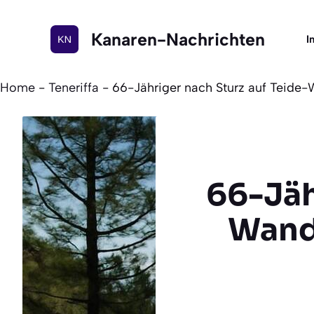
Zum
Inhalt
Kanaren-Nachrichten
I
springen
Home
-
Teneriffa
-
66-Jähriger nach Sturz auf Teide
66-Jäh
Wand