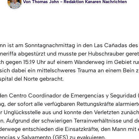
Von
Thomas John
- Redaktion Kanaren Nachrichten
ann ist am Sonntagnachmittag in den Las Cañadas des
eneriffa abgestürzt und musste per Hubschrauber gere
ich gegen 15:19 Uhr auf einem Wanderweg im Gebiet r
sich dabei ein mittelschweres Trauma an einem Bein 
ital del Norte gebracht.
 den Centro Coordinador de Emergencias y Seguridad 
, der sofort alle verfügbaren Rettungskräfte alarmier
ur Unglücksstelle aus und konnte den Verletzten zunäch
. Aufgrund der schwierigen Terrainverhältnisse und de
erwege entschieden die Einsatzkräfte, den Mann mit
ncias y Salvamento (GES) zu evakuieren.