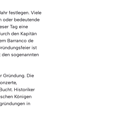
hr festlegen. Viele
en oder bedeutende
eser Tag eine
durch den Kapitän
 dem Barranco de
Gründungsfeier ist
it den sogenannten
r Gründung. Die
Konzerte,
Bucht. Historiker
lischen Königen
dtgründungen in