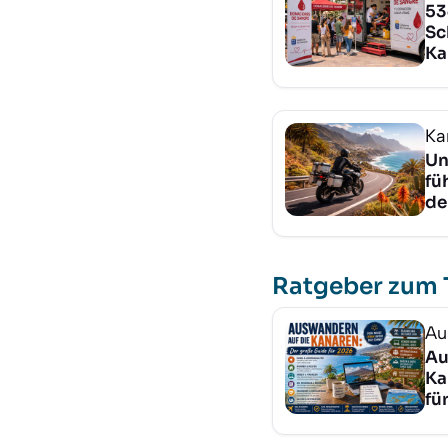
53
Sc
Ka
Ka
Un
fü
de
Ratgeber zum
Au
Au
Ka
fü