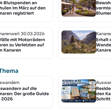
4 Blutspenden an
Bewohn
hulen im März auf den
vermis
naren registriert
Blume
narenweit
30.03.2026
Kanare
fälle mit Motorrädern
Erhalt 
hren zu Verletzten auf
Wande
n Kanaren
Kanare
 Thema
swandern
Auswa
swandern auf die
Reside
naren: Der große Guide
den Ka
r 2026
Schritt