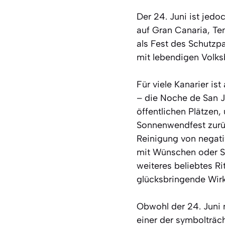
Der 24. Juni ist jedo
auf Gran Canaria, Te
als Fest des Schutzpa
mit lebendigen Volk
Für viele Kanarier is
– die Noche de San J
öffentlichen Plätzen,
Sonnenwendfest zurüc
Reinigung von negati
mit Wünschen oder So
weiteres beliebtes R
glücksbringende Wir
Obwohl der 24. Juni n
einer der symbolträch