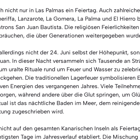
ch nicht nur in Las Palmas ein Feiertag. Auch zahlrei
neriffa, Lanzarote, La Gomera, La Palma und El Hierro
trons San Juan Bautista. Die religiösen Feierlichkeiten
sbräuchen, die über Generationen weitergegeben wurd
t allerdings nicht der 24. Juni selbst der Höhepunkt, s
uan. In dieser Nacht versammeln sich Tausende an St
 um uralte Rituale rund um Feuer und Wasser zu zelebri
kgehen. Die traditionellen Lagerfeuer symbolisieren 
ven Energien des vergangenen Jahres. Viele Teilnehme
rgen, während andere über die Glut springen, um Glü
itual ist das nächtliche Baden im Meer, dem reinigend
kung zugeschrieben wird.
icht auf den gesamten Kanarischen Inseln als Feiertag g
tigsten Tage im Jahresverlauf etabliert. Die Mischung 