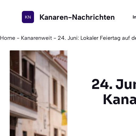
Zum
Inhalt
Kanaren-Nachrichten
I
springen
Home
-
Kanarenweit
-
24. Juni: Lokaler Feiertag auf 
24. Ju
Kana