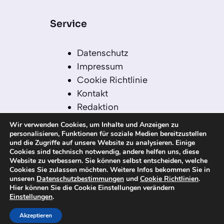
Service
Datenschutz
Impressum
Cookie Richtlinie
Kontakt
Redaktion
Redaktionelle Leitlinien
Wir verwenden Cookies, um Inhalte und Anzeigen zu
Sitemap
personalisieren, Funktionen für soziale Medien bereitzustellen
und die Zugriffe auf unsere Website zu analysieren. Einige
Einsatz von KI in der
Cookies sind technisch notwendig, andere helfen uns, diese
Redaktion
Website zu verbessern. Sie können selbst entscheiden, welche
Cookies Sie zulassen möchten. Weitere Infos bekommen Sie in
unseren
Datenschutzbestimmungen
und
Cookie Richtlinien
.
Hier können Sie die Cookie Einstellungen verändern
Einstellungen
.
© 2026 kanaren-nachrichten.com – Alle
Rechte vorbehalten
Akzeptieren