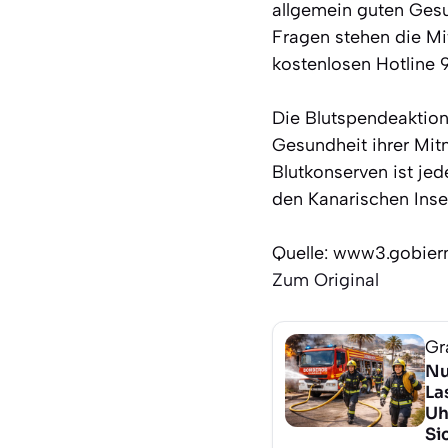
allgemein guten Gesu
Fragen stehen die Mi
kostenlosen Hotline 
Die Blutspendeaktion 
Gesundheit ihrer Mit
Blutkonserven ist je
den Kanarischen Inse
Quelle: www3.gobier
Zum Original
Gr
Nu
La
Uh
Si