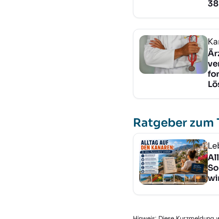
38
Ka
Är
ve
fo
Lö
Ratgeber zum
Le
Al
So
wi
Hinweis: Diese Kurzmeldung wu