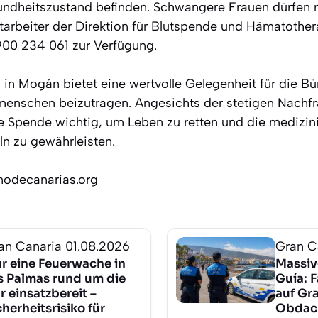
ndheitszustand befinden. Schwangere Frauen dürfen n
tarbeiter der Direktion für Blutspende und Hämatother
900 234 061 zur Verfügung.
in Mogán bietet eine wertvolle Gelegenheit für die Bür
menschen beizutragen. Angesichts der stetigen Nachf
de Spende wichtig, um Leben zu retten und die medizi
ln zu gewährleisten.
nodecanarias.org
an Canaria
01.08.2026
Gran C
r eine Feuerwache in
Massiv
s Palmas rund um die
Guía: 
r einsatzbereit –
auf Gr
cherheitsrisiko für
Obdach