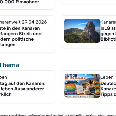
0.000 Einwohner
narenweit
29.04.2026
Kanare
zte in den Kanaren
IxLG s
rlängern Streik und
gegen 
rdern politische
Biblio
sungen
 Thema
ben
Leben
ltag auf den Kanaren:
Deutsc
 leben Auswanderer
Kanare
rklich
Tipps 
rde redaktionell aufbereitet und basiert auf öffentlich zugänglichen spani