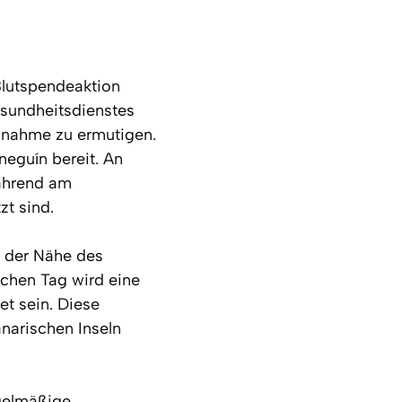
Blutspendeaktion
esundheitsdienstes
ilnahme zu ermutigen.
neguín bereit. An
während am
zt sind.
n der Nähe des
chen Tag wird eine
et sein. Diese
anarischen Inseln
egelmäßige