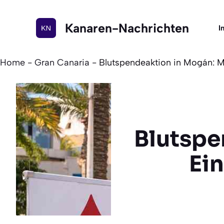
Zum
Inhalt
Kanaren-Nachrichten
I
springen
Home
-
Gran Canaria
-
Blutspendeaktion in Mogán: Mo
Blutspe
Ein