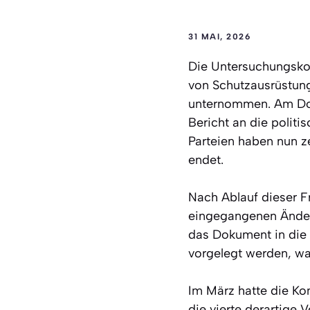
31 MAI, 2026
Die Untersuchungsko
von Schutzausrüstun
unternommen. Am Don
Bericht an die politi
Parteien haben nun ze
endet.
Nach Ablauf dieser F
eingegangenen Änderu
das Dokument in die 
vorgelegt werden, was
Im März hatte die Kom
die vierte derartige 