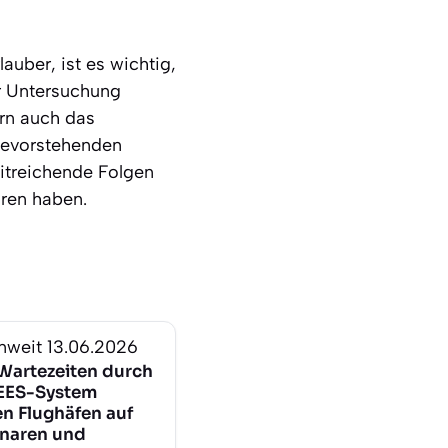
uber, ist es wichtig,
r Untersuchung
ern auch das
 bevorstehenden
itreichende Folgen
aren haben.
nweit
13.06.2026
Wartezeiten durch
EES-System
en Flughäfen auf
naren und