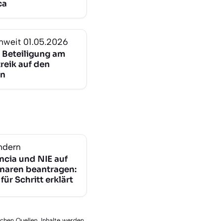
ca
nweit
01.05.2026
 Beteiligung am
reik auf den
en
ndern
ncia und NIE auf
naren beantragen:
 für Schritt erklärt
schen Quellen. Inhalte werden