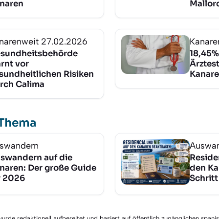
naren
Mallor
narenweit
27.02.2026
Kanare
sundheitsbehörde
18,45%
rnt vor
Ärztest
sundheitlichen Risiken
Kanar
rch Calima
 Thema
swandern
Auswa
swandern auf die
Reside
naren: Der große Guide
den Ka
r 2026
Schritt
rde redaktionell aufbereitet und basiert auf öffentlich zugänglichen spani