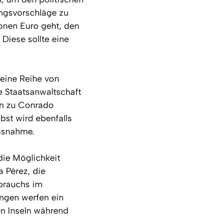
ungsvorschläge zu
ionen Euro geht, den
Diese sollte eine
 eine Reihe von
e Staatsanwaltschaft
en zu Conrado
st wird ebenfalls
ssnahme.
die Möglichkeit
 Pérez, die
sbrauchs im
ngen werfen ein
en Inseln während