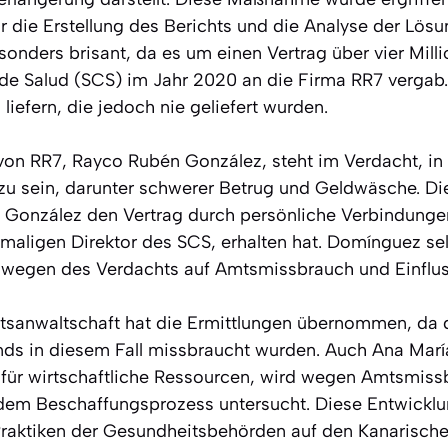
r die Erstellung des Berichts und die Analyse der Lös
esonders brisant, da es um einen Vertrag über vier Mill
 de Salud (SCS) im Jahr 2020 an die Firma RR7 vergab. 
iefern, die jedoch nie geliefert wurden.
von RR7, Rayco Rubén González, steht im Verdacht, in
t zu sein, darunter schwerer Betrug und Geldwäsche. Di
s González den Vertrag durch persönliche Verbindung
ligen Direktor des SCS, erhalten hat. Domínguez selb
r wegen des Verdachts auf Amtsmissbrauch und Einflu
tsanwaltschaft hat die Ermittlungen übernommen, da 
ds in diesem Fall missbraucht wurden. Auch Ana María
 für wirtschaftliche Ressourcen, wird wegen Amtsmis
m Beschaffungsprozess untersucht. Diese Entwicklu
e Praktiken der Gesundheitsbehörden auf den Kanarisch