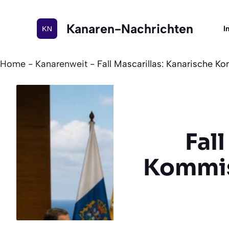
Zum
Inhalt
Kanaren-Nachrichten
I
springen
Home
-
Kanarenweit
-
Fall Mascarillas: Kanarische 
Fal
Kommis