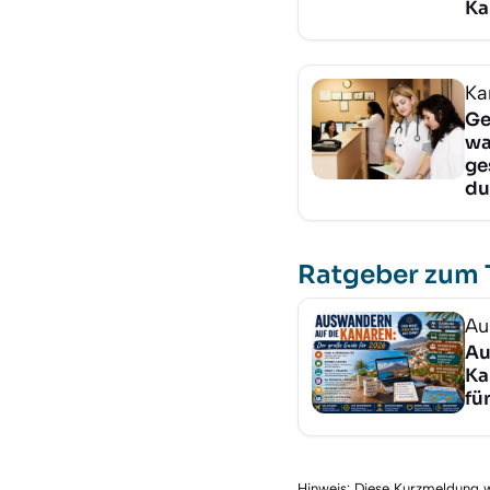
Ka
Ka
Ge
wa
ge
du
Ratgeber zum
Au
Au
Ka
fü
Hinweis: Diese Kurzmeldung wu