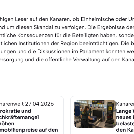
higen Leser auf den Kanaren, ob Einheimische oder Urla
nd um diesen Skandal zu verfolgen. Die Ergebnisse de
chtliche Konsequenzen für die Beteiligten haben, sond
ntlichen Institutionen der Region beeinträchtigen. Die
dungen und die Diskussionen im Parlament könnten we
ersorgung und die öffentliche Verwaltung auf den Kan
narenweit
27.04.2026
Kanare
rokratie und
Lange 
chkräftemangel
neues 
höhen
belast
mobilienpreise auf den
den Ka