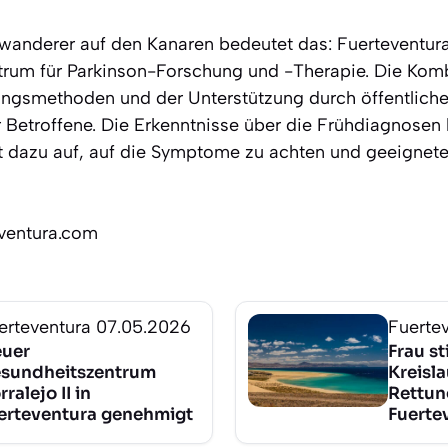
wanderer auf den Kanaren bedeutet das: Fuerteventura
trum für Parkinson-Forschung und -Therapie. Die Kom
ngsmethoden und der Unterstützung durch öffentliche 
r Betroffene. Die Erkenntnisse über die Frühdiagnose
t dazu auf, auf die Symptome zu achten und geeignete
eventura.com
erteventura
07.05.2026
Fuerte
uer
Frau st
sundheitszentrum
Kreisla
ralejo II in
Rettun
erteventura genehmigt
Fuerte