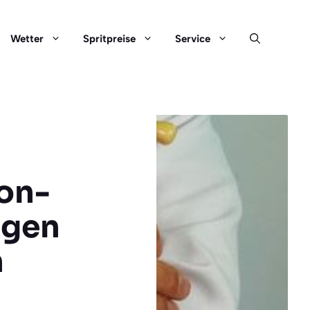
Wetter
Spritpreise
Service
son-
igen
n