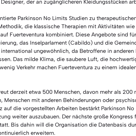
Designer, der an zugänglicheren Kleidungsstücken arb
ntierte Parkinson No Limits Studien zu therapeutisch
Methodik, die klassische Therapien mit Aktivitäten wie 
auf Fuerteventura kombiniert. Diese Angebote sind für
gierung, das Inselparlament (Cabildo) und die Gemein
international ungewöhnlich, da Betroffene in anderen L
sen. Das milde Klima, die saubere Luft, die hochwert
 wenig Verkehr machen Fuerteventura zu einem ideale
reut derzeit etwa 500 Menschen, davon mehr als 200 m
en, Menschen mit anderen Behinderungen oder psychis
 auf die vorgestellten Arbeiten bestärkt Parkinson No 
tzung weiter auszubauen. Der nächste große Kongress fi
att. Bis dahin will die Organisation die Datenbasis dur
ontinuierlich erweitern.