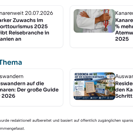
narenweit
20.07.2026
Kanare
arker Zuwachs im
Kanare
orttourismus 2025
% mehr
eibt Reisebranche in
Atemw
anien an
2025
 Thema
swandern
Auswa
swandern auf die
Reside
naren: Der große Guide
den Ka
r 2026
Schritt
rde redaktionell aufbereitet und basiert auf öffentlich zugänglichen spani
sammengefasst.