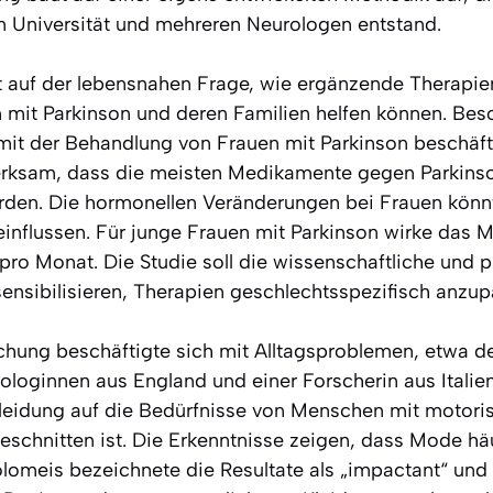
en Universität und mehreren Neurologen entstand.
t auf der lebensnahen Frage, wie ergänzende Therapie
 mit Parkinson und deren Familien helfen können. Beso
h mit der Behandlung von Frauen mit Parkinson beschäft
rksam, dass die meisten Medikamente gegen Parkinso
rden. Die hormonellen Veränderungen bei Frauen könn
nflussen. Für junge Frauen mit Parkinson wirke das M
pro Monat. Die Studie soll die wissenschaftliche und
ensibilisieren, Therapien geschlechtsspezifisch anzup
chung beschäftigte sich mit Alltagsproblemen, etwa d
oginnen aus England und einer Forscherin aus Italien
leidung auf die Bedürfnisse von Menschen mit motori
chnitten ist. Die Erkenntnisse zeigen, dass Mode häuf
tolomeis bezeichnete die Resultate als „impactant“ un