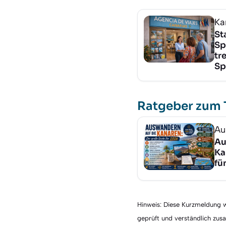
Ka
St
Sp
tr
Sp
Ratgeber zum
Au
Au
Ka
fü
Hinweis: Diese Kurzmeldung wu
geprüft und verständlich zu