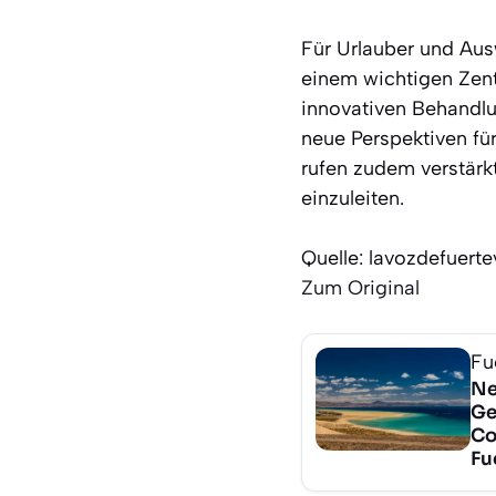
Für Urlauber und Aus
einem wichtigen Zen
innovativen Behandlu
neue Perspektiven fü
rufen zudem verstärk
einzuleiten.
Quelle: lavozdefuert
Zum Original
Fu
Ne
Ge
Cor
Fu