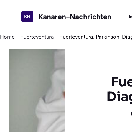
Zum
Inhalt
Kanaren-Nachrichten
I
springen
Home
-
Fuerteventura
-
Fuerteventura: Parkinson-Dia
Fue
Dia