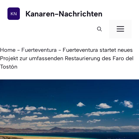
Zum
Inhalt
Kanaren-Nachrichten
springen
Men
Home
-
Fuerteventura
-
Fuerteventura startet neues
Projekt zur umfassenden Restaurierung des Faro del
Tostón