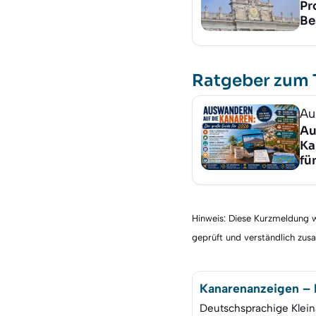
Pr
Be
Ratgeber zum
Au
Au
Ka
fü
Hinweis: Diese Kurzmeldung wu
geprüft und verständlich zu
Kanarenanzeigen – K
Deutschsprachige Klein