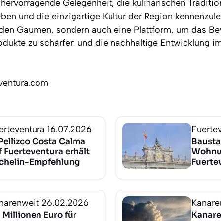
e hervorragende Gelegenheit, die kulinarischen Traditi
eben und die einzigartige Kultur der Region kennenzuler
ür den Gaumen, sondern auch eine Plattform, um das Be
odukte zu schärfen und die nachhaltige Entwicklung i
eventura.com
erteventura
16.07.2026
Fuerte
 Pellizco Costa Calma
Baustar
f Fuerteventura erhält
Wohnun
chelin-Empfehlung
Fuerte
narenweit
26.02.2026
Kanare
 Millionen Euro für
Kanare