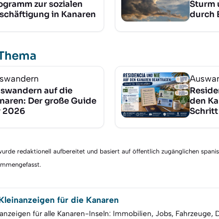
ogramm zur sozialen
Sturm 
schäftigung in Kanaren
durch 
 Thema
swandern
Auswa
swandern auf die
Reside
naren: Der große Guide
den Ka
r 2026
Schritt
rde redaktionell aufbereitet und basiert auf öffentlich zugänglichen spani
sammengefasst.
leinanzeigen für die Kanaren
anzeigen für alle Kanaren-Inseln: Immobilien, Jobs, Fahrzeuge, 