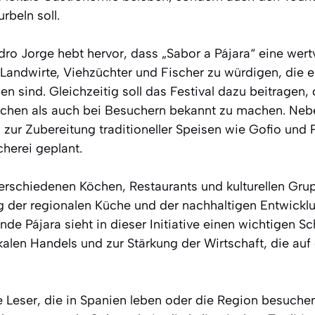
beln soll.
dro Jorge hebt hervor, dass „Sabor a Pájara“ eine wert
r Landwirte, Viehzüchter und Fischer zu würdigen, die
n sind. Gleichzeitig soll das Festival dazu beitragen, 
schen als auch bei Besuchern bekannt zu machen. Ne
zur Zubereitung traditioneller Speisen wie Gofio und 
herei geplant.
erschiedenen Köchen, Restaurants und kulturellen Grup
ng der regionalen Küche und der nachhaltigen Entwick
de Pájara sieht in dieser Initiative einen wichtigen Sch
kalen Handels und zur Stärkung der Wirtschaft, die auf
 Leser, die in Spanien leben oder die Region besuche