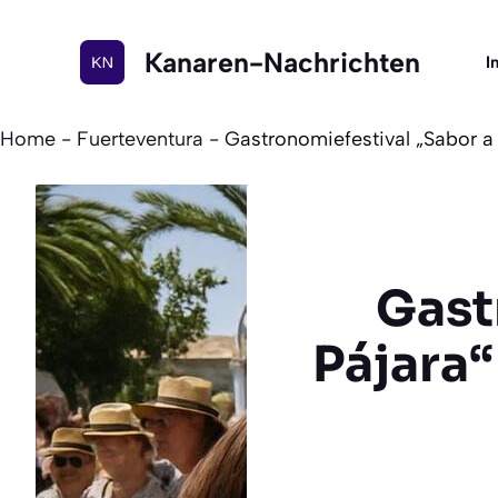
Zum
Inhalt
Kanaren-Nachrichten
I
springen
Home
-
Fuerteventura
-
Gastronomiefestival „Sabor a 
Gast
Pájara“