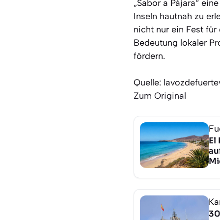
„Sabor a Pájara“ ein
Inseln hautnah zu erl
nicht nur ein Fest f
Bedeutung lokaler Pr
fördern.
Quelle: lavozdefuert
Zum Original
Fu
El
au
Mi
Ka
30