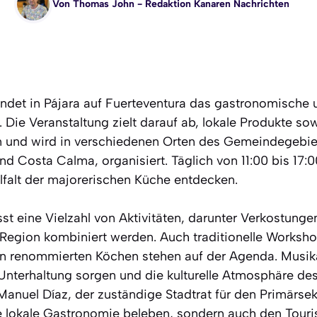
Von
Thomas John
- Redaktion Kanaren Nachrichten
indet in Pájara auf Fuerteventura das gastronomische un
t. Die Veranstaltung zielt darauf ab, lokale Produkte s
n und wird in verschiedenen Orten des Gemeindegebiet
nd Costa Calma, organisiert. Täglich von 11:00 bis 17:
elfalt der majorerischen Küche entdecken.
 eine Vielzahl von Aktivitäten, darunter Verkostungen
 Region kombiniert werden. Auch traditionelle Worksh
n renommierten Köchen stehen auf der Agenda. Musika
Unterhaltung sorgen und die kulturelle Atmosphäre des
Manuel Díaz, der zuständige Stadtrat für den Primärsek
 die lokale Gastronomie beleben, sondern auch den Tour