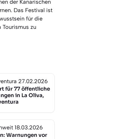
onen der Kanarischen
nen. Das Festival ist
wusstsein für die
m Tourismus zu
ventura
27.02.2026
t für 77 öffentliche
gen in La Oliva,
ventura
nweit
18.03.2026
n: Warnungen vor