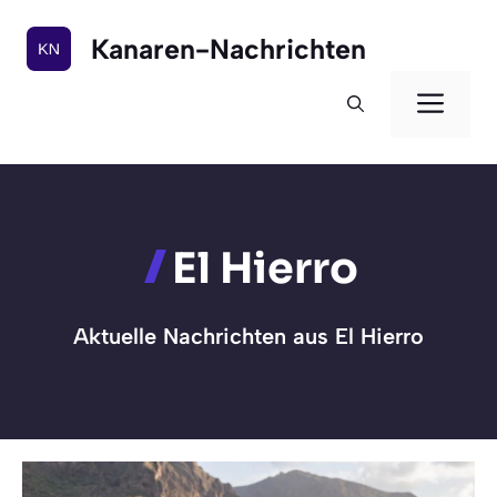
Zum
Inhalt
Kanaren-Nachrichten
springen
Men
El Hierro
Aktuelle Nachrichten aus El Hierro