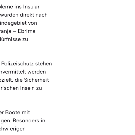
leme ins Insular
 wurden direkt nach
indegebiet von
ranja – Ebrima
ürfnisse zu
Polizeischutz stehen
rvermittelt werden
ielt, die Sicherheit
rischen Inseln zu
er Boote mit
agen. Besonders in
chwierigen