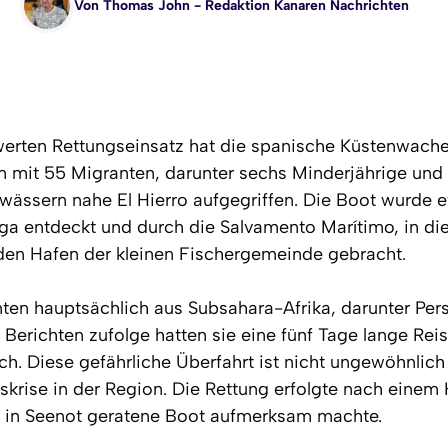
Von
Thomas John
- Redaktion Kanaren Nachrichten
erten Rettungseinsatz hat die spanische Küstenwach
hn mit 55 Migranten, darunter sechs Minderjährige und
ewässern nahe El Hierro aufgegriffen. Die Boot wurde 
nga entdeckt und durch die Salvamento Marítimo, in die
den Hafen der kleinen Fischergemeinde gebracht.
en hauptsächlich aus Subsahara-Afrika, darunter Per
Berichten zufolge hatten sie eine fünf Tage lange Rei
ch. Diese gefährliche Überfahrt ist nicht ungewöhnlich
krise in der Region. Die Rettung erfolgte nach einem 
 in Seenot geratene Boot aufmerksam machte.