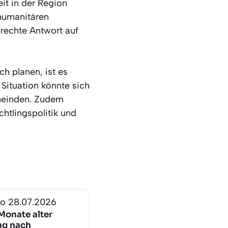
it in der Region
 humanitären
rechte Antwort auf
h planen, ist es
 Situation könnte sich
emeinden. Zudem
htlingspolitik und
ro
28.07.2026
Monate alter
ng nach