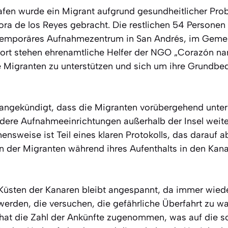
afen wurde ein Migrant aufgrund gesundheitlicher Prob
ora de los Reyes gebracht. Die restlichen 54 Personen
n temporäres Aufnahmezentrum in San Andrés, im Geme
Dort stehen ehrenamtliche Helfer der NGO „Corazón na
e Migranten zu unterstützen und sich um ihre Grundbed
ngekündigt, dass die Migranten vorübergehend unter 
ndere Aufnahmeeinrichtungen außerhalb der Insel weite
nsweise ist Teil eines klaren Protokolls, das darauf abz
 der Migranten während ihres Aufenthalts in den Kana
 Küsten der Kanaren bleibt angespannt, da immer wied
werden, die versuchen, die gefährliche Überfahrt zu w
hat die Zahl der Ankünfte zugenommen, was auf die s