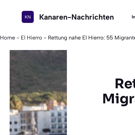
Zum
Inhalt
Kanaren-Nachrichten
I
springen
Home
-
El Hierro
-
Rettung nahe El Hierro: 55 Migrante
Ret
Migr