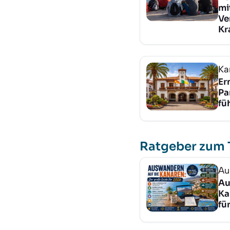
mi
Ve
Kr
Ka
Er
Pa
fü
Ratgeber zum
Au
Au
Ka
fü