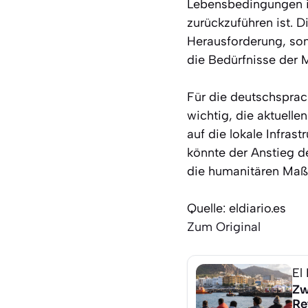
Lebensbedingungen in
zurückzuführen ist. D
Herausforderung, so
die Bedürfnisse der M
Für die deutschsprac
wichtig, die aktuelle
auf die lokale Infra
könnte der Anstieg d
die humanitären Maß
Quelle: eldiario.es
Zum Original
El
Zw
Re