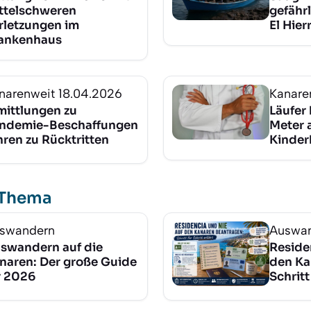
ttelschweren
gefährl
rletzungen im
El Hie
ankenhaus
narenweit
18.04.2026
Kanare
mittlungen zu
Läufer 
ndemie-Beschaffungen
Meter a
hren zu Rücktritten
Kinder
 Thema
swandern
Auswa
swandern auf die
Reside
naren: Der große Guide
den Ka
r 2026
Schritt